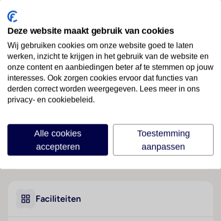
Spanje
· Andalusië
· Granada
Deze website maakt gebruik van cookies
Ligging
Wij gebruiken cookies om onze website goed te laten
Dit rustig gelegen, traditionele hotel bevindt zich in
werken, inzicht te krijgen in het gebruik van de website en
het centrum van Granada. Naar Plaza del Carmen en
onze content en aanbiedingen beter af te stemmen op jouw
de kathedraal, het hart van de stad is het ongeveer
interesses. Ook zorgen cookies ervoor dat functies van
300 m lopen. Winkels en amusementsmogelijkheden
derden correct worden weergegeven. Lees meer in ons
vindt u in de onmiddellijke omgeving. Het
privacy- en cookiebeleid.
vlieTuinzichteld van Granada ligt op ongeveer 12
kilometer afstand van het hotel.
Alle cookies
Toestemming
Hotelfaciliteiten
accepteren
aanpassen
De 10 eenpersoons- en de 30 tweepersoonskamers
Lees meer
zijn verdeeld over 5 verdiepingen en zijn met een lift
bereikbaar. Engels- en Franstalig personeel bij de
receptie in de ontvangsthal is
hulZwembadzichtaardig bij het in- en uitchecken.
Faciliteiten
Een bagagedepot, een kluis en een wisselkantoor