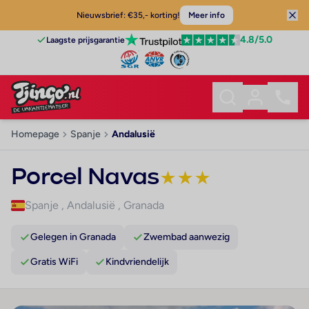
Nieuwsbrief: €35,- korting!
Meer info
4.8
/5.0
Laagste prijsgarantie
Homepage
Spanje
Andalusië
Porcel Navas
★
★
★
Spanje
,
Andalusië
,
Granada
Gelegen in Granada
Zwembad aanwezig
Gratis WiFi
Kindvriendelijk