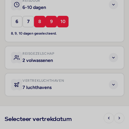
REISDUUR
6-10 dagen
6
7
8
9
10
8, 9, 10 dagen geselecteerd.
REISGEZELSCHAP
2 volwassenen
VERTREKLUCHTHAVEN
7 luchthavens
Selecteer vertrekdatum