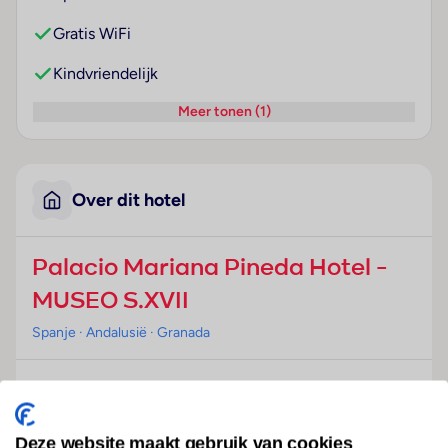
Gratis WiFi
Kindvriendelijk
Meer tonen (1)
Over dit hotel
Palacio Mariana Pineda Hotel -
MUSEO S.XVII
Spanje
· Andalusië
· Granada
Ligging
Dit charmante historische stadshotel bevindt zich in
het toeristische centrum van Granada, op slechts 15
Deze website maakt gebruik van cookies