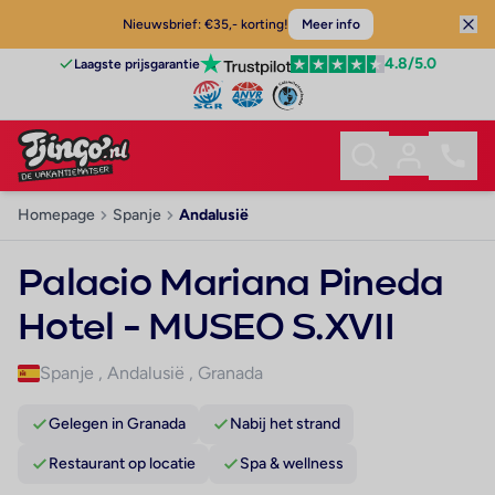
Nieuwsbrief: €35,- korting!
Meer info
4.8
/5.0
Laagste prijsgarantie
Homepage
Spanje
Andalusië
Palacio Mariana Pineda
Hotel - MUSEO S.XVII
Spanje
,
Andalusië
,
Granada
Gelegen in Granada
Nabij het strand
Restaurant op locatie
Spa & wellness