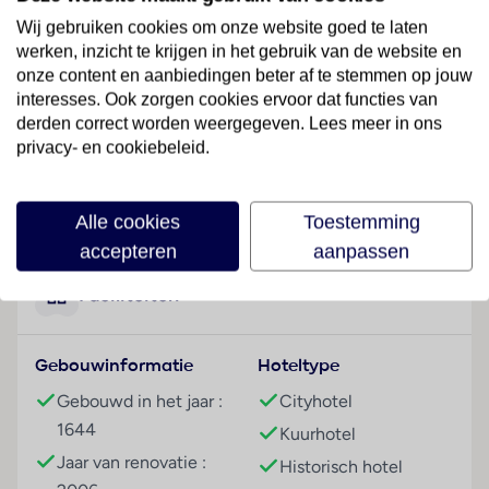
minuten lopen van het Alhambra en in de buurt van
Wij gebruiken cookies om onze website goed te laten
de beste restaurants, bars en de beroemde kathedraal.
werken, inzicht te krijgen in het gebruik van de website en
Het dichtstbijzijnde skigebied is op ongeveer 30 km
onze content en aanbiedingen beter af te stemmen op jouw
afstand, terwijl het dichtstbijzijnde strand op
interesses. Ook zorgen cookies ervoor dat functies van
ongeveer 70 km van het hotel te vinden is. Het trein-
derden correct worden weergegeven. Lees meer in ons
en busstation zijn beide ongeveer 10 minuten rijden
privacy- en cookiebeleid.
van het businesshotel en de dichtstbijzijnde
luchthavens zijn Granada, op ongeveer 17 km afstand
Lees meer
Alle cookies
Toestemming
en Málaga, op ongeveer 133 km afstand.
accepteren
aanpassen
Hotelfaciliteiten
Voor de gasten zijn 5 kamers beschikbaar. Aan de
Faciliteiten
receptie in de ontvangsthal staat Engels- en
Franstalig personeel met raad en daad bij. Het
Gebouwinformatie
Hoteltype
voorzieningenaanbod van het hotel bevat een
garderobe, een bagagedepot en een kluis. In de
Gebouwd in het jaar :
Cityhotel
openbare ruimtes is Wi-Fi verkrijgbaar. De tourdesk
1644
Kuurhotel
biedt ondersteuning bij het boeken van excursies. Er
Jaar van renovatie :
Historisch hotel
zijn ook winkels. Buiten biedt een tuin extra ruimte