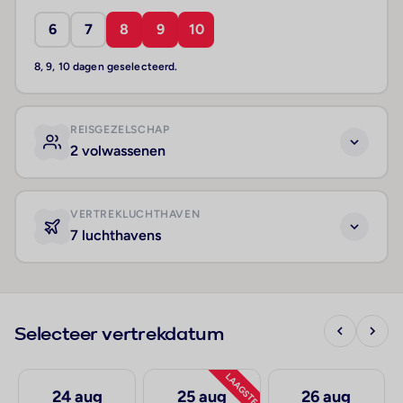
6
7
8
9
10
8, 9, 10 dagen geselecteerd.
REISGEZELSCHAP
2 volwassenen
VERTREKLUCHTHAVEN
7 luchthavens
Selecteer vertrekdatum
LAAGSTE
24 aug
25 aug
26 aug