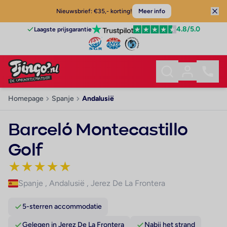
Nieuwsbrief: €35,- korting!
Meer info
4.8
/5.0
Laagste prijsgarantie
Homepage
Spanje
Andalusië
Barceló Montecastillo
Golf
★
★
★
★
★
Spanje
,
Andalusië
,
Jerez De La Frontera
5-sterren accommodatie
Gelegen in Jerez De La Frontera
Nabij het strand