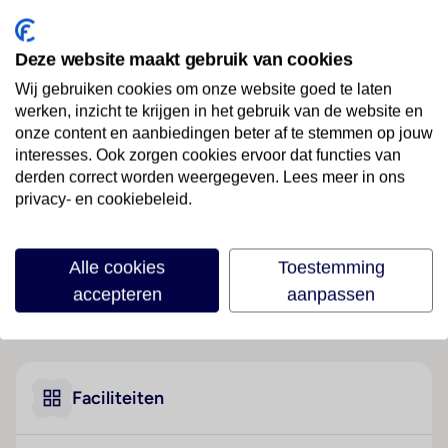
Spanje
· Andalusië
· Jerez De La Frontera
Deze website maakt gebruik van cookies
Ligging
Wij gebruiken cookies om onze website goed te laten
Het hotel bevindt zich op 10 min van het centrum
werken, inzicht te krijgen in het gebruik van de website en
van Jerez, direct naast de racebaan van Jerez de la
onze content en aanbiedingen beter af te stemmen op jouw
Frontera en op slechts 20 min van Arcos de la
interesses. Ook zorgen cookies ervoor dat functies van
Frontera en Puerto de Santa Maria met zijn strand.
derden correct worden weergegeven. Lees meer in ons
Bars, uitgaansgelegenheden, mogelijkheden om te
privacy- en cookiebeleid.
winkelen en de bus- en treinstations liggen op 10 min
rijden in het centrum van Jerez. Het hotel ligt ook op
ongeveer 20 km van de Ruta de los Pueblos Blancos
Alle cookies
Toestemming
en de Costa Gaditana. Naar Cádiz is het ongeveer 35
accepteren
aanpassen
km rijden. De luchthaven San Pablo van Sevilla is 60
Lees meer
km van het hotel en de luchthaven Jerez ligt op 15
km afstand.
Hotelfaciliteiten
Faciliteiten
Op de gasten wachten 49 niet-rokerskamers, die zich
over twee 3 verdiepingen tellende gebouwen met