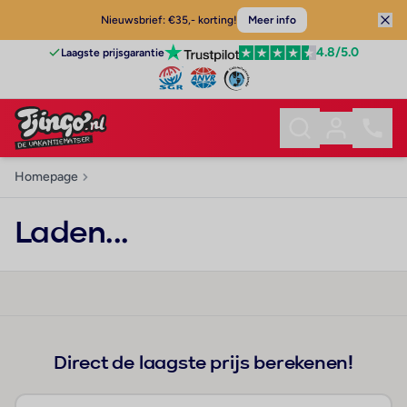
Nieuwsbrief: €35,- korting!
Meer info
4.8
/5.0
Laagste prijsgarantie
Homepage
Laden...
Direct de laagste prijs berekenen!