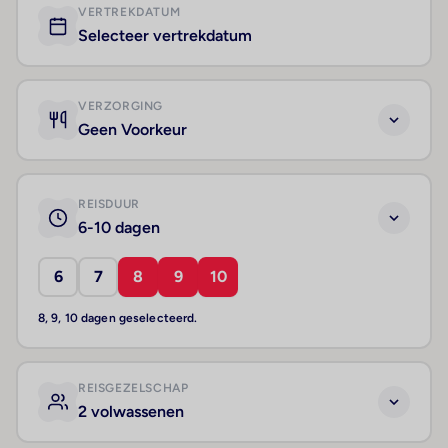
VERTREKDATUM
Selecteer vertrekdatum
VERZORGING
Geen Voorkeur
REISDUUR
6-10 dagen
6
7
8
9
10
8, 9, 10 dagen geselecteerd.
REISGEZELSCHAP
2 volwassenen