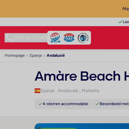
Mel
Laa
088 66 55 999
Homepage
Spanje
Andalusië
Amàre Beach H
Spanje
,
Andalusië
,
Marbella
4-sterren accommodatie
Beoordeeld met