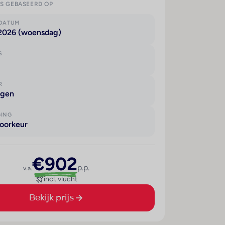
IS GEBASEERD OP
KDATUM
 2026 (woensdag)
S
R
agen
GING
oorkeur
€902
p.p.
v.a.
incl. vlucht
Bekijk prijs