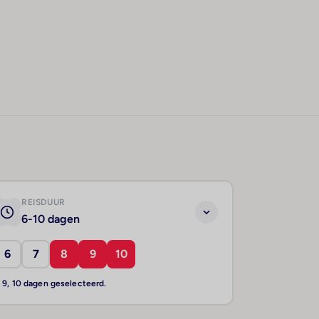
REISDUUR
6-10 dagen
6
7
8
9
10
, 9, 10 dagen geselecteerd.