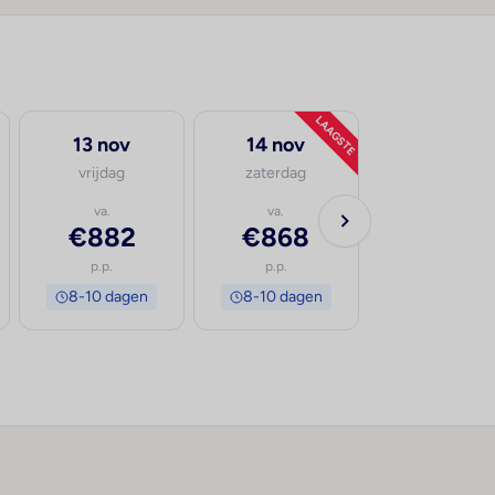
LAAGSTE
13 nov
14 nov
vrijdag
zaterdag
va.
va.
€882
€868
p.p.
p.p.
8-10 dagen
8-10 dagen