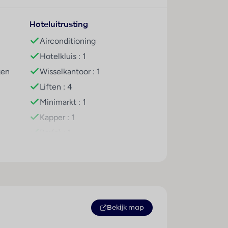
Hoteluitrusting
Airconditioning
Hotelkluis : 1
gen
Wisselkantoor : 1
Liften : 4
Minimarkt : 1
Kapper : 1
Bar(s) : 1
Restaurant(s) : 1
Conferentiezaal : 1
WiFi hotspot
Roomservice
Fietsenkelder
Bekijk map
Fietsenverhuur