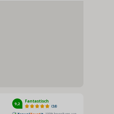
Parkeerplaats
Tv-lounge : 1
Toegankelijk voor
gehandicapten
Hygiëne
Verscherpte
reinigingsmaatregelen
00 m
Desinfectiedispenser
Hygiënetraining voor personeel
Fantastisch
9,2
(
14
)
100
% beveelt ons aan