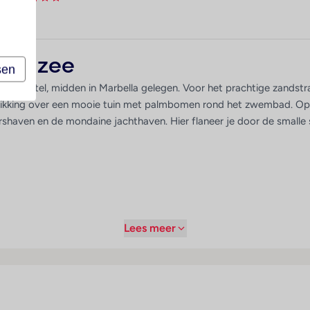
 aan zee
sen
hip hotel, midden in Marbella gelegen. Voor het prachtige zandstran
schikking over een mooie tuin met palmbomen rond het zwembad. Op 
shaven en de mondaine jachthaven. Hier flaneer je door de smalle st
Lees meer