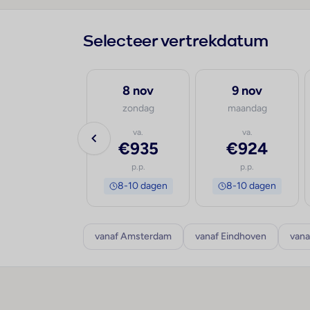
Selecteer vertrekdatum
14 sep
8 nov
9 nov
maandag
zondag
maandag
va.
va.
va.
€2.113
€935
€924
p.p.
p.p.
p.p.
8-10 dagen
8-10 dagen
8-10 dagen
vanaf Amsterdam
vanaf Eindhoven
vana