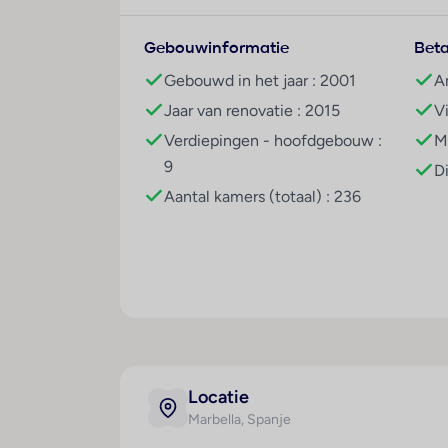
Receptie
Lounge
Gebouwinformatie
Beta
Tegen betaling
Gebouwd in het jaar : 2001
A
Roomservice
Jaar van renovatie : 2015
V
Overdekte privé parkeerplaats
Verdiepingen - hoofdgebouw :
M
Restaurants/Bars
9
D
À-la-carterestaurant
Aantal kamers (totaal) : 236
Ontbijtrestaurant
Strandrestaurant
2 bars
Zwembaden
Buitenbad
Badhanddoeken, ligbedden en parasols
Zonneterras
Locatie
Strand
Marbella
, Spanje
Badhanddoeken, ligbedden en parasols