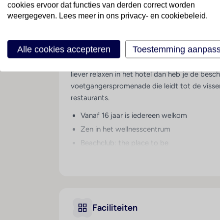
cookies ervoor dat functies van derden correct worden
Spanje
· Andalusië
· Marbella
weergegeven. Lees meer in ons privacy- en cookiebeleid.
Modern & hip direct
Alle cookies accepteren
Toestemming aanpas
Amare Beach Hotel Marbella is een modern en 
liever relaxen in het hotel dan heb je de be
voetgangerspromenade die leidt tot de visser
restaurants.
Vanaf 16 jaar is iedereen welkom
Zen in het wellnesscentrum
Beachclub: the place to be
Zo in het oude centrum
Smullen van heerlijke gerechten
Hip and happening
Faciliteiten
Faciliteiten
Gratis wifi in openbare ruimte