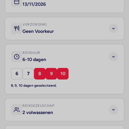
13/11/2026
VERZORGING
Geen Voorkeur
REISDUUR
6-10 dagen
6
7
8
9
10
8, 9, 10 dagen geselecteerd.
REISGEZELSCHAP
2 volwassenen