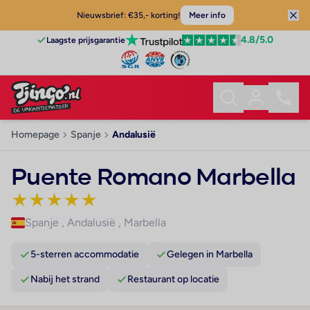
Nieuwsbrief: €35,- korting!
Meer info
4.8
/5.0
Laagste prijsgarantie
Homepage
Spanje
Andalusië
Puente Romano Marbella
★
★
★
★
★
Spanje
,
Andalusië
,
Marbella
5-sterren accommodatie
Gelegen in Marbella
Nabij het strand
Restaurant op locatie