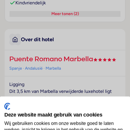
Kindvriendelijk
Meer tonen (2)
Over dit hotel
Puente Romano Marbella
Spanje
· Andalusië
· Marbella
Ligging
Dit 3,5 km van Marbella verwijderde luxehotel ligt
direct aan zee. Winkelmogelijkheden, restaurants,
bars, pubs en het openbaar vervoer bevinden zich in
de onmiddellijke omgeving van het hotel. Naar het
Deze website maakt gebruik van cookies
zandstrand is het 150 m lopen; ook is een bezoekje
Wij gebruiken cookies om onze website goed te laten
aan de 4 km verwijderde jachthaven "Puerto Banús"
werken, inzicht te krijgen in het gebruik van de website en