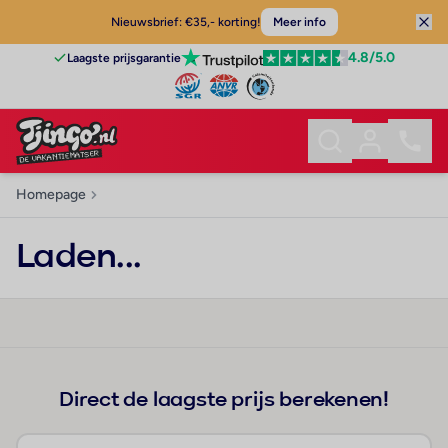
Nieuwsbrief: €35,- korting!
Meer info
4.8
/5.0
Laagste prijsgarantie
Homepage
Laden...
Direct de laagste prijs berekenen!