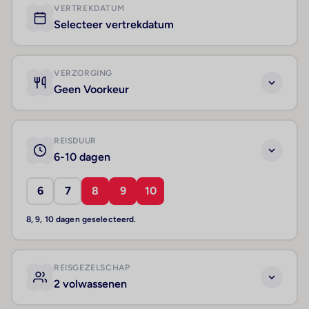
VERTREKDATUM
Selecteer vertrekdatum
VERZORGING
Geen Voorkeur
REISDUUR
6-10 dagen
6
7
8
9
10
8, 9, 10 dagen geselecteerd.
REISGEZELSCHAP
2 volwassenen