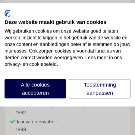
Geniet van de heerlijke gerechten in een
tapasrestaurant. Na thuiskomst duik je nog even de
spa of het zwembad in. Moe maar voldaan, plof je op
Deze website maakt gebruik van cookies
je heerlijke bed in de comfortabele kamer die
Wij gebruiken cookies om onze website goed te laten
voorzien is van alle gemakken.
werken, inzicht te krijgen in het gebruik van de website en
onze content en aanbiedingen beter af te stemmen op jouw
Wellness
Lees meer
interesses. Ook zorgen cookies ervoor dat functies van
Tegen betaling
derden correct worden weergegeven. Lees meer in ons
privacy- en cookiebeleid.
Sport & Activiteiten
Faciliteiten
fitnessruimte
Alle cookies
Toestemming
Overige informatie
accepteren
aanpassen
officiële classificatie: 4 sterren
Gebouwinformatie
Hoteltype
onze classificatie: 4 sterren
Gebouwd in het jaar :
Cityhotel
totaal aantal kamers/ appartementen: 76
1992
gebouwd in 1992 en gerenoveerd in 1998
Jaar van renovatie :
het hoofdgebouw heeft 5 verdiepingen inclusief
1998
begane grond en een lift