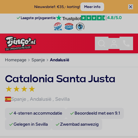
Nieuwsbrief: €35,- korting!
Meer info
4.8
/5.0
Laagste prijsgarantie
Homepage
Spanje
Andalusië
Catalonia Santa Justa
★
★
★
★
Spanje
,
Andalusië
,
Sevilla
4-sterren accommodatie
Beoordeeld met een 9.1
Gelegen in Sevilla
Zwembad aanwezig