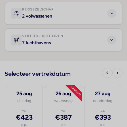
REISGEZELSCHAP
2 volwassenen
VERTREKLUCHTHAVEN
7 luchthavens
Selecteer vertrekdatum
LAAGSTE
25 aug
26 aug
27 aug
dinsdag
woensdag
donderdag
va.
va.
va.
€423
€387
€393
p.p.
p.p.
p.p.