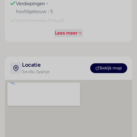
Verdiepingen -
Contracten
hoofdgebouw : 5
Zomer
Aantal kamers (totaal)
Verzorging
: 76
Lees meer
logies
Aantal
eenpersoonskamers :
15
Locatie
Betalingsmogelijkheden
Hoteluitrusting
Bekijk map
Sevilla
, Spanje
American Express
Airconditioning
Visa Card
24 uur geopende
receptie
MasterCard
24uurs bediening
Diners Club
Hotelkluis : 1
Wisselkantoor : 1
Garderobe : 1