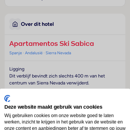
Over dit hotel
Apartamentos Ski Sabica
Spanje
· Andalusië
· Sierra Nevada
Ligging
Dit verblijf bevindt zich slechts 400 m van het
centrum van Sierra Nevada verwijderd.
Hotelfaciliteiten
Dit verblijf beschikt over een lift en een receptie.
Deze website maakt gebruik van cookies
Verschillende faciliteiten en diensten – zoals een
bagagedepot, een transferservice en kamerservice –
Wij gebruiken cookies om onze website goed te laten
werken, inzicht te krijgen in het gebruik van de website en
behoren tot de aangeboden voorzieningen. Via Wi-Fi
onze content en aanbiedingen beter af te stemmen op jouw
hebben de gasten toegang tot het internet (tegen