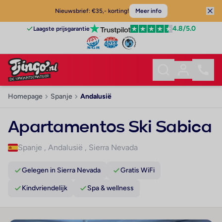
Nieuwsbrief: €35,- korting!
Meer info
4.8
/5.0
Laagste prijsgarantie
Homepage
Spanje
Andalusië
Apartamentos Ski Sabica
Spanje
,
Andalusië
,
Sierra Nevada
Gelegen in Sierra Nevada
Gratis WiFi
Kindvriendelijk
Spa & wellness