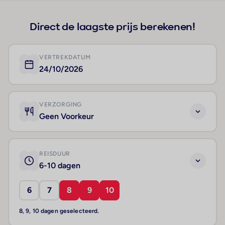
Direct de laagste prijs berekenen!
VERTREKDATUM
24/10/2026
VERZORGING
Geen Voorkeur
REISDUUR
6-10 dagen
6
7
8
9
10
8, 9, 10 dagen geselecteerd.