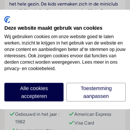
het hele gezin. De kids vermaken zich in de miniclub
terwijl jij op je bedje aan het zwembad ligt of
meedoet met één van de vele activiteiten die het
animatieteam elke dag weer organiseert. De service is
Deze website maakt gebruik van cookies
goed en het eten smakelijk. All Inclusive genieten
Wij gebruiken cookies om onze website goed te laten
geblazen.
werken, inzicht te krijgen in het gebruik van de website en
onze content en aanbiedingen beter af te stemmen op jouw
Strand
interesses. Ook zorgen cookies ervoor dat functies van
Lees meer
Tegen betaling
derden correct worden weergegeven. Lees meer in ons
privacy- en cookiebeleid.
Wellness
Tegen betaling
Faciliteiten
Alle cookies
Toestemming
Sport & Activiteiten
accepteren
aanpassen
Tegen betaling
Gebouwinformatie
Betalingsmogelijkheden
Gebouwd in het jaar :
American Express
Entertainment
1982
Visa Card
Tegen betaling