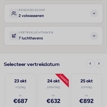
REISGEZELSCHAP
2 volwassenen
VERTREKLUCHTHAVEN
7 luchthavens
Selecteer vertrekdatum
LAAGSTE
23 okt
24 okt
25 okt
vrijdag
zaterdag
zondag
va.
va.
va.
€687
€632
€892