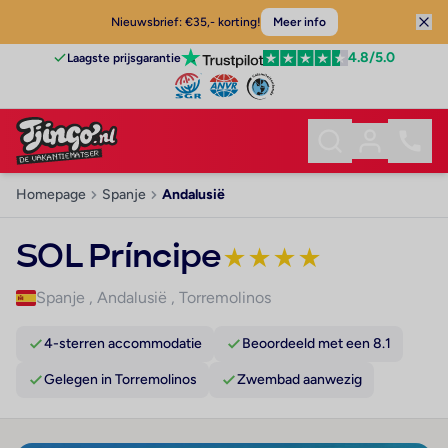
Nieuwsbrief: €35,- korting!
Meer info
4.8
/5.0
Laagste prijsgarantie
Homepage
Spanje
Andalusië
SOL Príncipe
★
★
★
★
Spanje
,
Andalusië
,
Torremolinos
4-sterren accommodatie
Beoordeeld met een 8.1
Gelegen in Torremolinos
Zwembad aanwezig