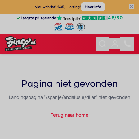
Nieuwsbrief: €35,- korting!
Meer info
4.8
/5.0
Laagste prijsgarantie
Pagina niet gevonden
Landingspagina "/spanje/andalusie/dilar" niet gevonden
Terug naar home