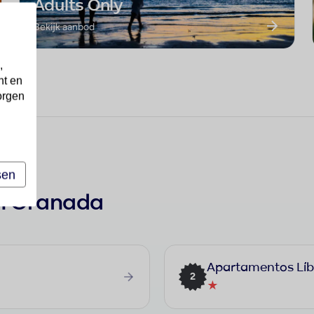
Adults Only
Bekijk aanbod
,
nt en
orgen
sen
in Granada
Apartamentos Líb
2
★