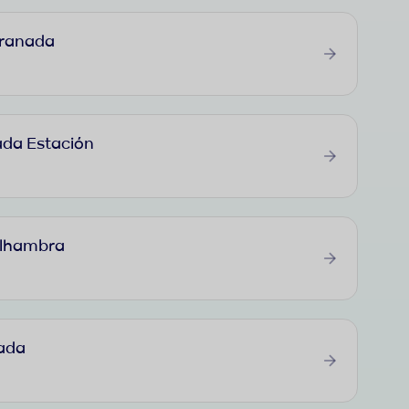
Granada
da Estación
Alhambra
ada