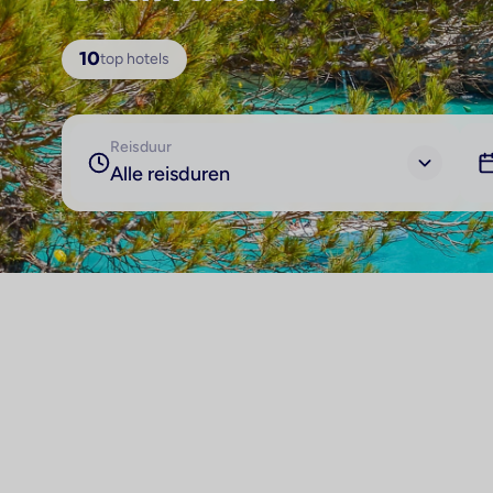
10
top hotels
Reisduur
Alle reisduren