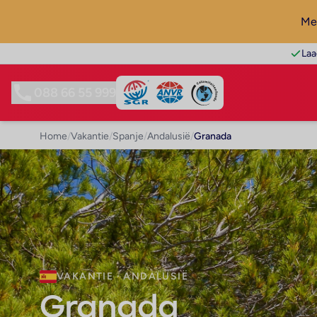
Mel
Laa
088 66 55 999
Home
/
Vakantie
/
Spanje
/
Andalusië
/
Granada
VAKANTIE · ANDALUSIË
Granada