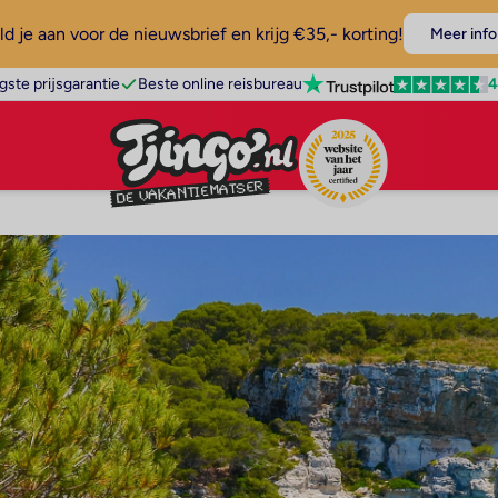
d je aan voor de nieuwsbrief en krijg €35,- korting!
Meer info
4
gste prijsgarantie
Beste online reisbureau