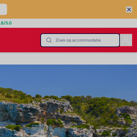
.8
/5.0