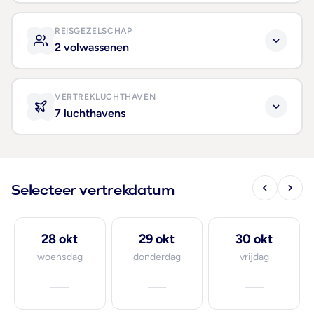
REISGEZELSCHAP
2 volwassenen
VERTREKLUCHTHAVEN
7 luchthavens
Selecteer vertrekdatum
28 okt
29 okt
30 okt
woensdag
donderdag
vrijdag
—
—
—