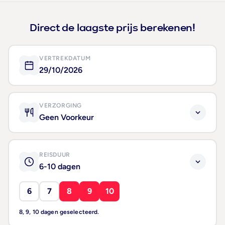
Direct de laagste prijs berekenen!
VERTREKDATUM
29/10/2026
VERZORGING
Geen Voorkeur
REISDUUR
6-10 dagen
6
7
8
9
10
8, 9, 10 dagen geselecteerd.