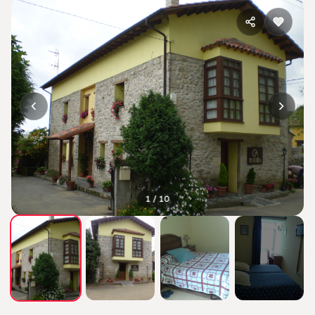
1 / 10
+6