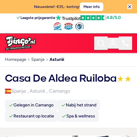
Nieuwsbrief: €35,- korting!
Meer info
4.8
/5.0
Laagste prijsgarantie
Homepage
Spanje
Asturië
Casa De Aldea Ruiloba
★
★
Spanje
,
Asturië
,
Camango
Gelegen in Camango
Nabij het strand
Restaurant op locatie
Spa & wellness