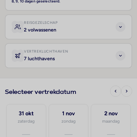
8, 9, 10 dagen geselecteerd.
REISGEZELSCHAP
2 volwassenen
VERTREKLUCHTHAVEN
7 luchthavens
Selecteer vertrekdatum
31 okt
1 nov
2 nov
zaterdag
zondag
maandag
—
—
—