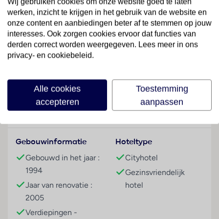
Wij gebruiken cookies om onze website goed te laten
bezienswaardigheden zoals de kathedraal en het
werken, inzicht te krijgen in het gebruik van de website en
Camposagrado-paleis, zijn snel en gemakkelijk te
onze content en aanbiedingen beter af te stemmen op jouw
bereiken. Naar de luchthaven van Asturias is het
interesses. Ook zorgen cookies ervoor dat functies van
ongeveer 45 minuten rijden, de afstand is ongeveer
derden correct worden weergegeven. Lees meer in ons
40 kilometer.
privacy- en cookiebeleid.
Lees meer
Hotelfaciliteiten
De 2 junior suites, de 5 eenpersoons- en de 50
Alle cookies
Toestemming
tweepersoonskamers zijn verdeeld over 6
accepteren
aanpassen
verdiepingen en zijn met een lift bereikbaar. Bij de
Faciliteiten
24-uurs receptie in de ontvangstruimte worden de
gasten door Engelstalig personeel hartelijk begroet.
Gebouwinformatie
Hoteltype
In- en uitchecken uur kan 24 uur per dag. Tot het
serviceaanbod behoren een garderobe, een
Gebouwd in het jaar :
Cityhotel
bagagedepot, een kluis en een wisselkantoor. In het
1994
Gezinsvriendelijk
hotel is Wi-Fi verkrijgbaar. De tourdesk biedt
Jaar van renovatie :
hotel
ondersteuning bij het boeken van excursies. Het
2005
verblijf beschikt over faciliteiten voor
Verdiepingen -
rolstoelgebruikers. Er zijn ook winkels. Tot de overige