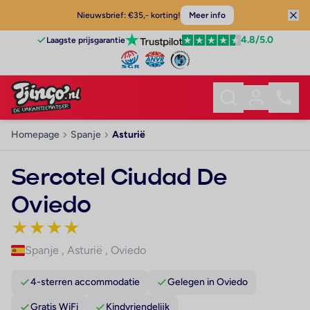
Nieuwsbrief: €35,- korting!
Meer info
4.8
/5.0
Laagste prijsgarantie
Homepage
Spanje
Asturië
Sercotel Ciudad De
Oviedo
★
★
★
★
Spanje
,
Asturië
,
Oviedo
4-sterren accommodatie
Gelegen in Oviedo
Gratis WiFi
Kindvriendelijk