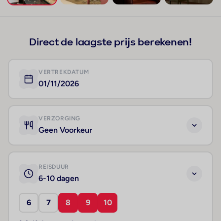
+25
Direct de laagste prijs berekenen!
VERTREKDATUM
01/11/2026
VERZORGING
Geen Voorkeur
REISDUUR
6-10 dagen
6
7
8
9
10