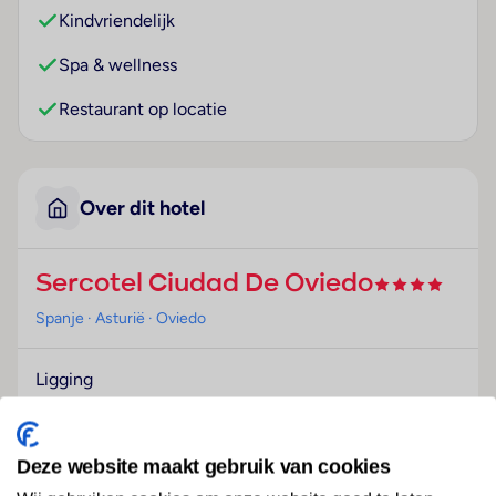
Kindvriendelijk
Spa & wellness
Restaurant op locatie
Over dit hotel
Sercotel Ciudad De Oviedo
Spanje
· Asturië
· Oviedo
Ligging
Het hotel bevindt zich in het toeristische centrum
van Oviedo, slechts enkele schreden van de
historische binnenstad. Veel winkel- en
Deze website maakt gebruik van cookies
entertainmentmogelijkheden en