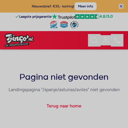
Nieuwsbrief: €35,- korting!
Meer info
4.8
/5.0
Laagste prijsgarantie
Pagina niet gevonden
Landingspagina "/spanje/asturias/aviles" niet gevonden
Terug naar home