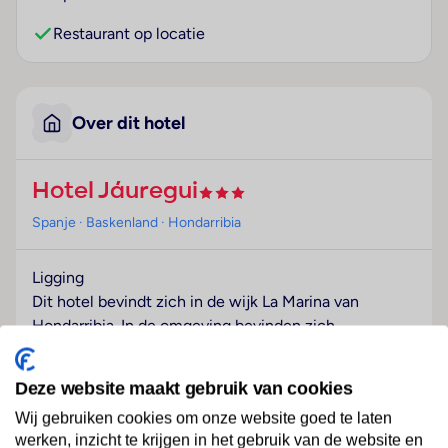
Restaurant op locatie
Over dit hotel
Hotel Jáuregui
Spanje
· Baskenland
· Hondarribia
Ligging
Dit hotel bevindt zich in de wijk La Marina van
Hondarribia. In de omgeving bevinden zich
winkelcentra en verschillende bezienswaardigheden.
Het strand is ongeveer 500 meter van het hotel. Een
Deze website maakt gebruik van cookies
aansluiting op het openbaar vervoer (ongeveer 40
Wij gebruiken cookies om onze website goed te laten
meter afstand) is gemakkelijk te voet te bereiken.
werken, inzicht te krijgen in het gebruik van de website en