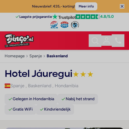
Nieuwsbrief: €35,- korting!
Meer info
4.8
/5.0
Laagste prijsgarantie
Homepage
Spanje
Baskenland
Hotel Jáuregui
★
★
★
Spanje
,
Baskenland
,
Hondarribia
Gelegen in Hondarribia
Nabij het strand
Gratis WiFi
Kindvriendelijk