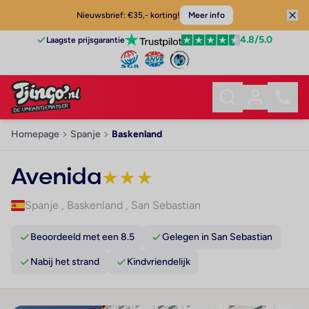
Nieuwsbrief: €35,- korting!
Meer info
4.8
/5.0
Laagste prijsgarantie
Homepage
Spanje
Baskenland
Avenida
★
★
★
Spanje
,
Baskenland
,
San Sebastian
Beoordeeld met een 8.5
Gelegen in San Sebastian
Nabij het strand
Kindvriendelijk