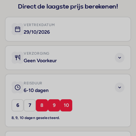
Direct de laagste prijs berekenen!
VERTREKDATUM
29/10/2026
VERZORGING
Geen Voorkeur
REISDUUR
6-10 dagen
6
7
8
9
10
8, 9, 10 dagen geselecteerd.