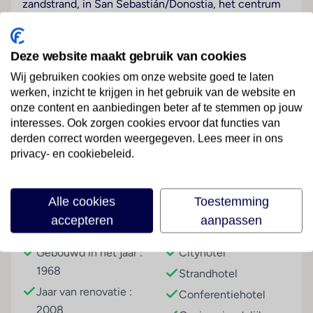
zandstrand, in San Sebastián/Donostia, het centrum
van San Sebastián/Donostia met zijn toeristische
highlights is na circa 3 km te bereiken. De
dichtstbijzijnde luchthaven is San Sebastian (EAS),
Deze website maakt gebruik van cookies
de afstand bedraagt ongeveer 25 km.
Wij gebruiken cookies om onze website goed te laten
werken, inzicht te krijgen in het gebruik van de website en
Hotelfaciliteiten
onze content en aanbiedingen beter af te stemmen op jouw
De 5 eenpersoons- en de 42 tweepersoonskamers
Lees meer
interesses. Ook zorgen cookies ervoor dat functies van
zijn verdeeld over 4 verdiepingen en zijn met een lift
derden correct worden weergegeven. Lees meer in ons
bereikbaar. Engels- en Franstalig personeel bij de
privacy- en cookiebeleid.
receptie in de ontvangsthal is
hulZwembadzichtaardig bij het in- en uitchecken.
Faciliteiten
Service zoals een garderobe, een bagagedepot, een
Alle cookies
Toestemming
kluis, een wisselkantoor en een drankenautomaat
accepteren
aanpassen
Gebouwinformatie
Hoteltype
draagt bij tot een comfortabel verblijf. In de openbare
ruimtes is Wi-Fi verkrijgbaar. De tourdesk biedt
Gebouwd in het jaar :
Cityhotel
ondersteuning bij het boeken van excursies. Het hotel
1968
Strandhotel
beschikt over faciliteiten voor rolstoelgebruikers. Op
Jaar van renovatie :
Conferentiehotel
het terrein van het verblijf bevinden zich een mooie
2008