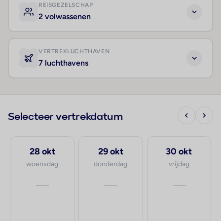
REISGEZELSCHAP
2 volwassenen
VERTREKLUCHTHAVEN
7 luchthavens
Selecteer vertrekdatum
28 okt
29 okt
30 okt
woensdag
donderdag
vrijdag
—
—
—