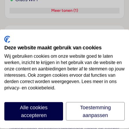
Meer tonen (1)
Over dit hotel
Deze website maakt gebruik van cookies
Vincci Puertochico
Wij gebruiken cookies om onze website goed te laten
werken, inzicht te krijgen in het gebruik van de website en
Spanje
· Cantabria
· Santander
onze content en aanbiedingen beter af te stemmen op jouw
interesses. Ook zorgen cookies ervoor dat functies van
Ligging
derden correct worden weergegeven. Lees meer in ons
Dit aantrekkelijke hotel bevindt zich direct in de
privacy- en cookiebeleid.
historische stadskern van Santander. Daar vindt u vele
restaurants en winkels. Het zandstrand ligt op slechts
Alle cookies
Toestemming
500 m van het hotel en als u over de Paseo de
accepteren
aanpassen
Castelar struint, kunt u genieten van het uitzicht op
een van de mooiste baaien van de wereld.
Verschillende bezienswaardigheden liggen op slechts