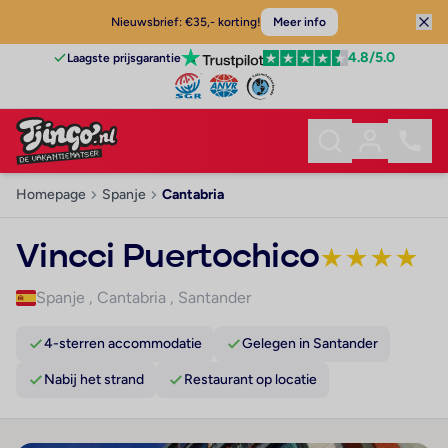
Nieuwsbrief: €35,- korting!
Meer info
4.8
/5.0
Laagste prijsgarantie
Homepage
Spanje
Cantabria
Vincci Puertochico
★
★
★
★
Spanje
,
Cantabria
,
Santander
4-sterren accommodatie
Gelegen in Santander
Nabij het strand
Restaurant op locatie