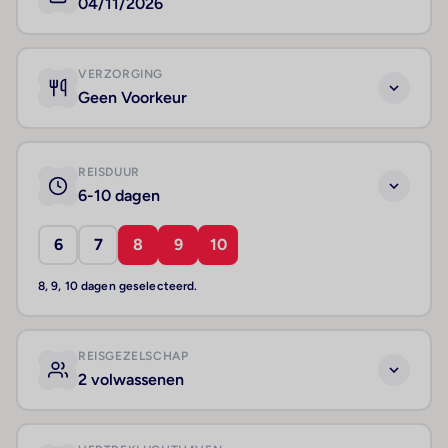
04/11/2026
VERZORGING
Geen Voorkeur
REISDUUR
6-10 dagen
6
7
8
9
10
8, 9, 10 dagen geselecteerd.
REISGEZELSCHAP
2 volwassenen