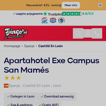
Nieuwsbrief: €35,- korting!
Meer info
4.8
/5.0
Laagste prijsgarantie
Homepage
Spanje
Castilië En León
Apartahotel Exe Campus
San Mamés
★
★
★
Spanje
,
Castilië En León
,
Leon
Gelegen in Leon
Zwembad aanwezig
Spa & wellness
Gratis WiFi