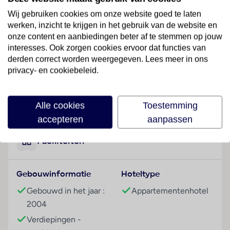
historische binnenstad en de kathedraal.
Wij gebruiken cookies om onze website goed te laten
werken, inzicht te krijgen in het gebruik van de website en
Hotelfaciliteiten
onze content en aanbiedingen beter af te stemmen op jouw
Graag heet het aparthotel de gasten in een hotel met
interesses. Ook zorgen cookies ervoor dat functies van
4 verdiepingen met een lift en 57 appartementen
derden correct worden weergegeven. Lees meer in ons
welkom. Engels- en Franstalig personeel bij de
privacy- en cookiebeleid.
receptie in de ontvangsthal is
hulZwembadzichtaardig bij het in- en uitchecken.
Lees meer
Het hotel beschikt over verschillende gemakken voor
Alle cookies
Toestemming
een comfortabel en een ontspannen verblijf
accepteren
aanpassen
waaronder een garderobe, een bagagedepot, een
kluis, een wisselkantoor, een muntwasserette en een
Faciliteiten
rookmelder. Via Wi-Fi hebben de gasten toegang tot
het internet. De tourdesk biedt ondersteuning bij het
Gebouwinformatie
Hoteltype
boeken van excursies. Het verblijf beschikt over een
aantal voor gehandicapten toegankelijke
Gebouwd in het jaar :
Appartementenhotel
voorzieningen. De gasten die met de auto komen,
2004
kunnen in een garage of op de parkeerplaats parkeren.
Verdiepingen -
Voor de gasten staan fietsparkeerplekken gereed,