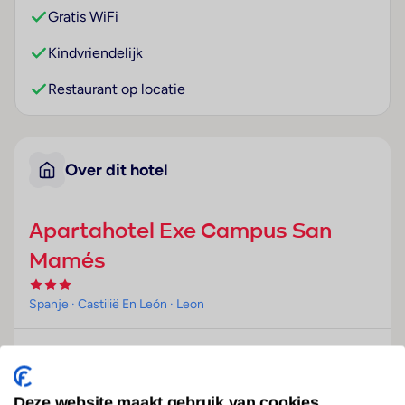
Gratis WiFi
Kindvriendelijk
Restaurant op locatie
Over dit hotel
Apartahotel Exe Campus San
Mamés
Spanje
· Castilië En León
· Leon
Ligging
Dit appartementencomplex ligt direct aan de campus
van de universiteit, ongeveer 10 min van de
Deze website maakt gebruik van cookies