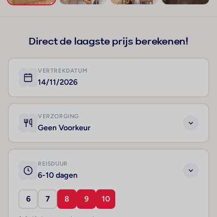
+16
Direct de laagste prijs berekenen!
VERTREKDATUM
14/11/2026
VERZORGING
Geen Voorkeur
REISDUUR
6-10 dagen
6
7
8
9
10