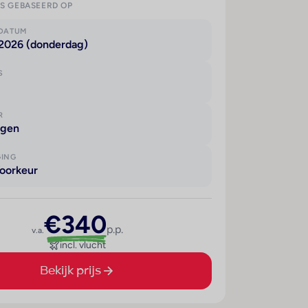
IS GEBASEERD OP
KDATUM
 2026 (donderdag)
S
R
agen
GING
oorkeur
€340
p.p.
v.a.
incl. vlucht
Bekijk prijs