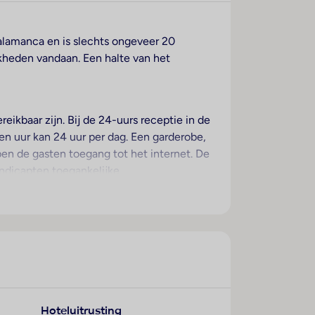
Salamanca en is slechts ongeveer 20
heden vandaan. Een halte van het
ikbaar zijn. Bij de 24-uurs receptie in de
en uur kan 24 uur per dag. Een garderobe,
ben de gasten toegang tot het internet. De
andicapten toegankelijke
 en flaneren uitnodigen. Op het terrein van
hotel behoren een tv-ruimte en een
nder de beschikbare voorzieningen bevinden
dienst, een transferservice,
terhuur de noodzakelijke uitrusting. Bij
Hoteluitrusting