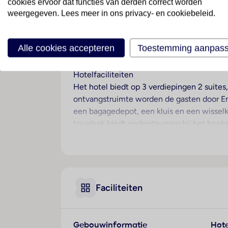
cookies ervoor dat functies van derden correct worden
weergegeven. Lees meer in ons privacy- en cookiebeleid.
Ligging
Dit attractieve hotel behorend tot de hoo
minuten lopen van het stadscentrum, met
Alle cookies accepteren
Toestemming aanpas
openbaar vervoer ligt op slechts ongeveer
Hotelfaciliteiten
Het hotel biedt op 3 verdiepingen 2 suites
ontvangstruimte worden de gasten door Enge
een bagagedepot, een kluis en een wisselka
tourdesk biedt ondersteuning bij het boek
vrijetijdsbestedingen. Rolstoelvriendelijke 
het hotel bevinden zich een mooie tuin en
bibliotheek. De gasten die met de auto ko
zich een 24-uurs beveiligingsdienst, een 
kamerservice, een wasservice en een muntw
Faciliteiten
het zakendoen kan van het businesscenter 
Kamers
Gebouwinformatie
Hote