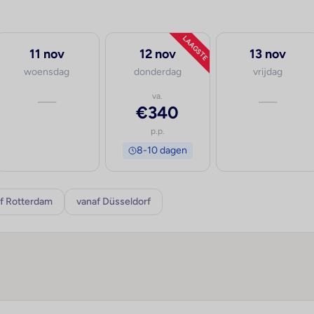
LAAGSTE
11 nov
12 nov
13 nov
woensdag
donderdag
vrijdag
—
va.
—
€340
p.p.
8-10 dagen
f Rotterdam
vanaf Düsseldorf