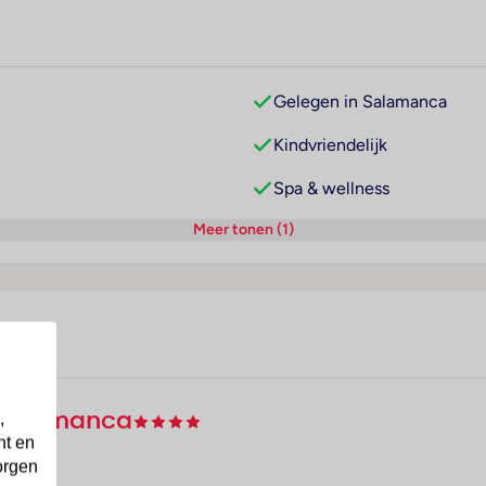
Gelegen in Salamanca
Kindvriendelijk
Spa & wellness
Meer tonen (1)
 Salamanca
,
nt en
orgen