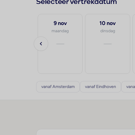
Selecteer vertrekdatum
31 aug
9 nov
10 nov
maandag
maandag
dinsdag
va.
—
—
€557
p.p.
8-10 dagen
vanaf Amsterdam
vanaf Eindhoven
vana