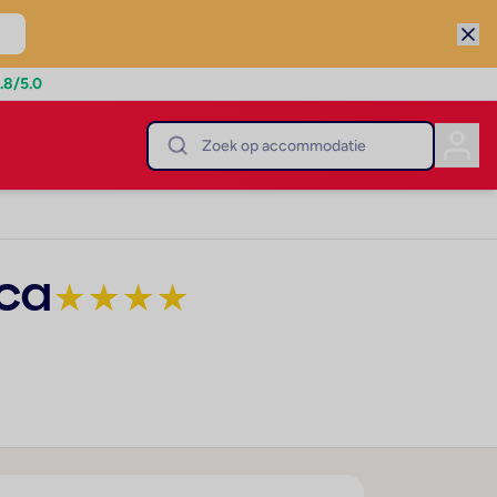
.8
/5.0
ca
★
★
★
★