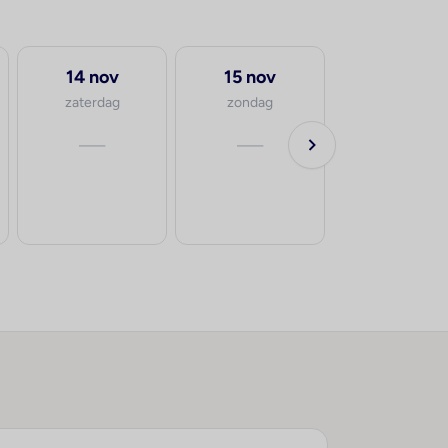
14 nov
15 nov
zaterdag
zondag
—
—