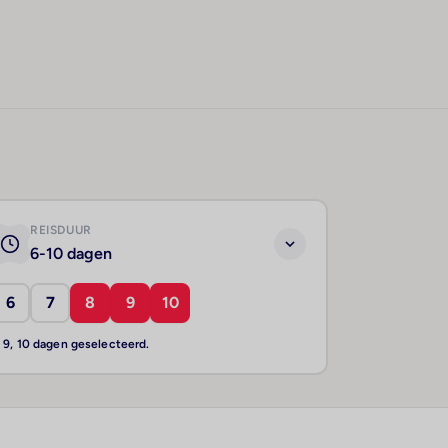
REISDUUR
6-10 dagen
6
7
8
9
10
, 9, 10 dagen geselecteerd.