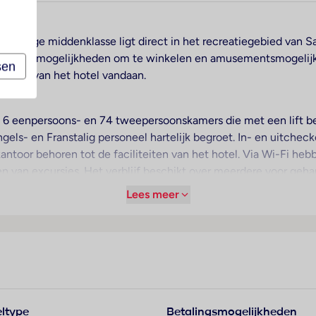
gwaardige middenklasse ligt direct in het recreatiegebied van 
 tal van mogelijkheden om te winkelen en amusementsmogelijk
sen
 100 m van het hotel vandaan.
, 6 eenpersoons- en 74 tweepersoonskamers die met een lift bere
ls- en Franstalig personeel hartelijk begroet. In- en uitcheck
ntoor behoren tot de faciliteiten van het hotel. Via Wi-Fi heb
en van excursies. Het verblijf beschikt over meerdere voor geh
faciliteiten zijn beschikbaar. Er zijn winkels die tot rondneuzen
Lees meer
 een fraaie speelplaats. Tot de overige voorzieningen van het 
men, kunnen in een garage of op de parkeerplaats parkeren. O
oppasservice, een Kinderopvang, een autoverhuur, een medische 
asserette. Om de omgeving te verkennen, biedt de fietZeezich
gebruik worden gemaakt en staat een fax ter beschikking.
ltype
Betalingsmogelijkheden