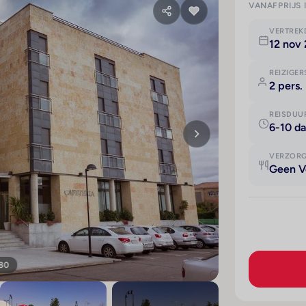
VANAFPRIJS 
VERTRE
12 nov
REIZIGER
2 pers.
REISDUU
6-10 d
VERZOR
Geen V
 80