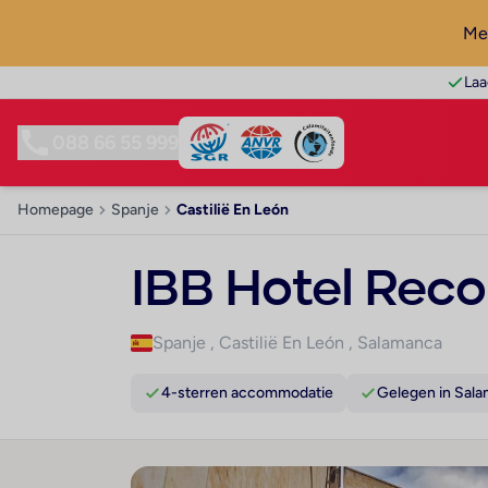
Mel
Laa
088 66 55 999
Homepage
Spanje
Castilië En León
IBB Hotel Rec
Spanje
,
Castilië En León
,
Salamanca
4-sterren accommodatie
Gelegen in Sal