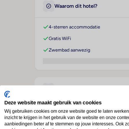
Waarom dit hotel?
4-sterren accommodatie
Gratis WiFi
Zwembad aanwezig
Over dit hotel
Deze website maakt gebruik van cookies
IBB Hotel Recoletos Coco
Wij gebruiken cookies om onze website goed te laten werken
inzicht te krijgen in het gebruik van de website en onze conte
Spanje
· Castilië En León
· Salamanca
aanbiedingen beter af te stemmen op jouw interesses. Ook z