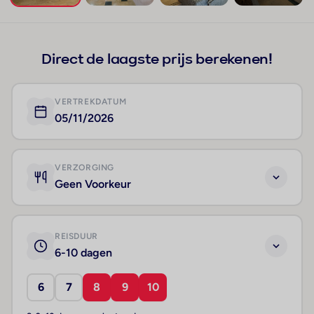
+151
Direct de laagste prijs berekenen!
VERTREKDATUM
05/11/2026
VERZORGING
Geen Voorkeur
REISDUUR
6-10 dagen
6
7
8
9
10