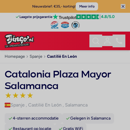
Nieuwsbrief: €35,- korting!
Meer info
4.8
/5.0
Laagste prijsgarantie
Homepage
Spanje
Castilië En León
Catalonia Plaza Mayor
Salamanca
★
★
★
★
Spanje
,
Castilië En León
,
Salamanca
4-sterren accommodatie
Gelegen in Salamanca
Restaurant op locatie
Gratis WiFi