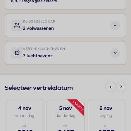
8, 9, 10 dagen geselecteerd.
REISGEZELSCHAP
2 volwassenen
VERTREKLUCHTHAVEN
7 luchthavens
Selecteer vertrekdatum
LAAGSTE
4 nov
5 nov
6 nov
woensdag
donderdag
vrijdag
va.
va.
va.