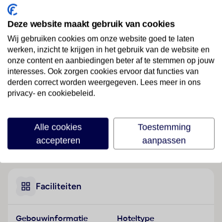
Ligging
Deze website maakt gebruik van cookies
Dit hotel ligt in het stadscentrum van Salamanca, niet
Wij gebruiken cookies om onze website goed te laten
ver van mogelijkheden om te winkelen, restaurants,
werken, inzicht te krijgen in het gebruik van de website en
bars en de clubs van de stad.
onze content en aanbiedingen beter af te stemmen op jouw
interesses. Ook zorgen cookies ervoor dat functies van
Hotelfaciliteiten
derden correct worden weergegeven. Lees meer in ons
Het hotel biedt op 6 verdiepingen 67 kamers, suites,
privacy- en cookiebeleid.
4 eenpersoons- en 62 tweepersoonskamers die met
een lift bereikbaar zijn. Bij de 24-uurs receptie in de
ontvangstruimte worden de gasten door Engelstalig
Alle cookies
Toestemming
personeel hartelijk begroet. In- en uitchecken uur kan
accepteren
aanpassen
Lees meer
24 uur per dag. Een bagagedepot, een kluis en een
wisselkantoor behoren tot de faciliteiten van het
hotel. Via Wi-Fi hebben de gasten toegang tot het
internet. De tourdesk biedt ondersteuning bij het
Faciliteiten
boeken van excursies. Het verblijf beschikt over
meerdere voor gehandicapten toegankelijke
Gebouwinformatie
Hoteltype
vrijetijdsbestedingen. Rolstoelvriendelijke faciliteiten