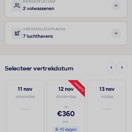
REISGEZELSCHAP
2 volwassenen
VERTREKLUCHTHAVEN
7 luchthavens
Selecteer vertrekdatum
LAAGSTE
11 nov
12 nov
13 nov
woensdag
donderdag
vrijdag
—
va.
—
€360
p.p.
8-10 dagen