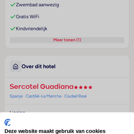
Zwembad aanwezig
Gratis WiFi
Kindvriendelijk
Meer tonen (1)
Over dit hotel
Sercotel Guadiana
Spanje
· Castilië-La Mancha
· Ciudad Real
Ligging
Dit hotel ligt in het stadscentrum, op slechts
ongeveer 250 m afstand van de Plaza Mayor. Het ligt
Deze website maakt gebruik van cookies