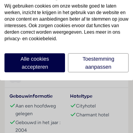
aan een hoofdstraat, tegenover het Park Gasset. Het
Wij gebruiken cookies om onze website goed te laten
congrescentrum en het congrespaleis bevinden zich
werken, inzicht te krijgen in het gebruik van de website en
op slechts ca. 200 m afstand van het hotelgebouw.
onze content en aanbiedingen beter af te stemmen op jouw
interesses. Ook zorgen cookies ervoor dat functies van
Hotelfaciliteiten
derden correct worden weergegeven. Lees meer in ons
De 11 suites en de 91 tweepersoonskamers zijn
privacy- en cookiebeleid.
verdeeld over 4 verdiepingen en zijn met een lift
bereikbaar. Engelstalig personeel bij de receptie in de
Lees meer
ontvangsthal is hulZwembadzichtaardig bij het in- en
Alle cookies
Toestemming
uitchecken. Tot de faciliteiten van het hotel behoren
accepteren
aanpassen
een garderobe, een bagagedepot en een kluis. In de
openbare ruimtes is Wi-Fi verkrijgbaar. De tourdesk
Faciliteiten
biedt ondersteuning bij het boeken van excursies. Het
verblijf beschikt over meerdere voor gehandicapten
Gebouwinformatie
Hoteltype
toegankelijke vrijetijdsbestedingen. Het hotel
beschikt over faciliteiten voor rolstoelgebruikers. Er
Aan een hoofdweg
Cityhotel
zijn ook winkels. Buiten biedt een tuin extra ruimte
gelegen
Charmant hotel
voor ontspanning en recreatie. De gasten die met de
Gebouwd in het jaar :
auto komen, kunnen in een garage of op de
2004