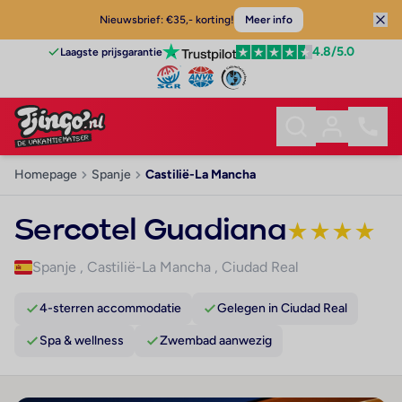
Nieuwsbrief: €35,- korting!
Meer info
4.8
/5.0
Laagste prijsgarantie
Homepage
Spanje
Castilië-La Mancha
Sercotel Guadiana
★
★
★
★
Spanje
,
Castilië-La Mancha
,
Ciudad Real
4-sterren accommodatie
Gelegen in Ciudad Real
Spa & wellness
Zwembad aanwezig