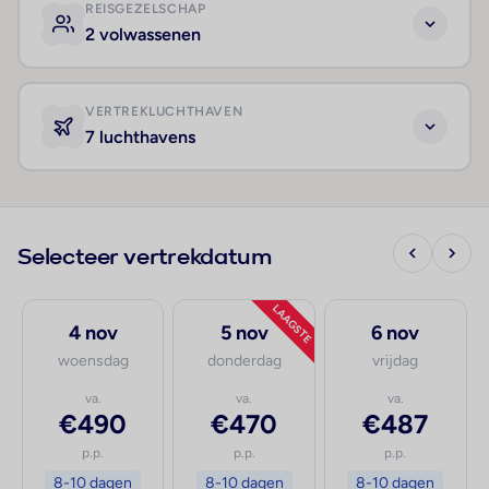
REISGEZELSCHAP
2 volwassenen
VERTREKLUCHTHAVEN
7 luchthavens
Selecteer vertrekdatum
LAAGSTE
4 nov
5 nov
6 nov
woensdag
donderdag
vrijdag
va.
va.
va.
€490
€470
€487
p.p.
p.p.
p.p.
8-10 dagen
8-10 dagen
8-10 dagen