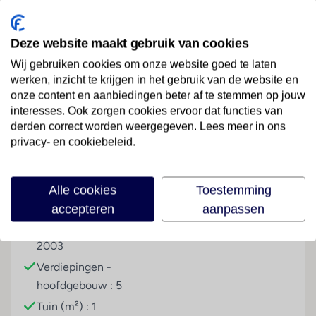
het grootste deel over een panoramisch uitzicht over
de baai en de zee. Ook bevindt het hotel zich in een
Deze website maakt gebruik van cookies
levendige omgeving met vele winkeltjes en
restaurants.
Wij gebruiken cookies om onze website goed te laten
werken, inzicht te krijgen in het gebruik van de website en
Wellness
onze content en aanbiedingen beter af te stemmen op jouw
Lees meer
interesses. Ook zorgen cookies ervoor dat functies van
Tegen betaling
derden correct worden weergegeven. Lees meer in ons
Sport & Activiteiten
privacy- en cookiebeleid.
Faciliteiten
Tegen betaling
Alle cookies
Toestemming
Entertainment
Gebouwinformatie
Hoteltype
accepteren
aanpassen
Tegen betaling
Gebouwd in het jaar :
Strandhotel
Overige informatie
2003
officiële classificatie: 4 sterren
Verdiepingen -
onze classificatie: 4 sterren
hoofdgebouw : 5
totaal aantal kamers/ appartementen: 243
Tuin (m²) : 1
het hoofdgebouw heeft 3 liften