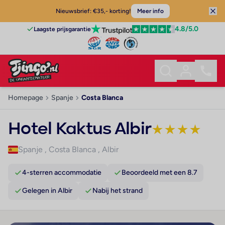
Nieuwsbrief: €35,- korting!
Meer info
4.8
/5.0
Laagste prijsgarantie
Homepage
Spanje
Costa Blanca
Hotel Kaktus Albir
★
★
★
★
Spanje
,
Costa Blanca
,
Albir
4-sterren accommodatie
Beoordeeld met een 8.7
Gelegen in Albir
Nabij het strand