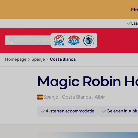
Mel
Laa
088 66 55 999
Homepage
Spanje
Costa Blanca
Magic Robin H
Spanje
,
Costa Blanca
,
Albir
4-sterren accommodatie
Gelegen in Albir