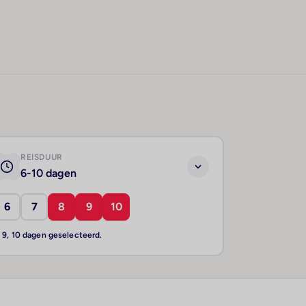
REISDUUR
6-10 dagen
6
7
8
9
10
, 9, 10 dagen geselecteerd.