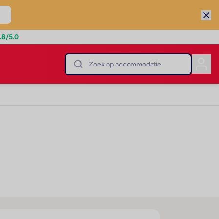
.8
/5.0