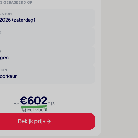
IS GEBASEERD OP
KDATUM
2026 (zaterdag)
S
R
agen
GING
oorkeur
€602
p.p.
v.a.
incl. vlucht
Bekijk prijs