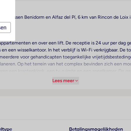
igt tussen Benidorm en Alfaz del Pí, 6 km van Rincon de Loix
sen
partementen en over een lift. De receptie is 24 uur per dag 
n een wisselkantoor. In het verblijf is Wi-Fi verkrijgbaar. De 
meerdere voor gehandicapten toegankelijke vrijetijdsbesteding
laneren. Op het terrein van het complex bevinden zich een mooi
horen een krantenkiosk, een tv-ruimte en een speelkamer. De g
 toeslag) parkeren. Onder de beschikbare voorzieningen bevind
Lees meer
atsen gereed.
re verwarming zorgen voor een prettig luchtklimaat in de kamer
chikken over een tweepersoonsbed of een slaapbank. Er zijn a
uis en een minibar beschikbaar. In de kitchenette bevinden zi
oor het extra comfort van de gasten verkrijgbaar. Bovendien zijn
ltype
Betalingsmogelijkheden