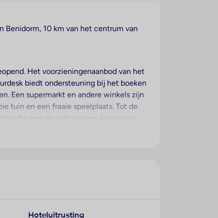
 in Benidorm, 10 km van het centrum van
geopend. Het voorzieningenaanbod van het
tourdesk biedt ondersteuning bij het boeken
en. Een supermarkt en andere winkels zijn
e tuin en een fraaie speelplaats. Tot de
asten die met de auto komen, kunnen in
en zich een Kinderopvang en een
s. Op het balkon of terras kunnen de
parte slaapkamers. Extra bedden kunnen
ch een koelkast en een
 een telefoon, een televisie en Wi-Fi
Hoteluitrusting