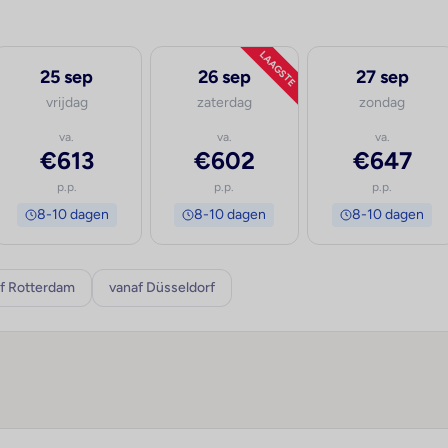
LAAGSTE
25 sep
26 sep
27 sep
vrijdag
zaterdag
zondag
va.
va.
va.
€613
€602
€647
p.p.
p.p.
p.p.
8-10 dagen
8-10 dagen
8-10 dagen
f Rotterdam
vanaf Düsseldorf