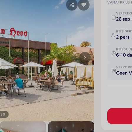
VANAFPRIJS 
VERTRE
26 sep 
REIZIGER
2 pers.
REISDUU
6-10 d
VERZOR
Geen V
230