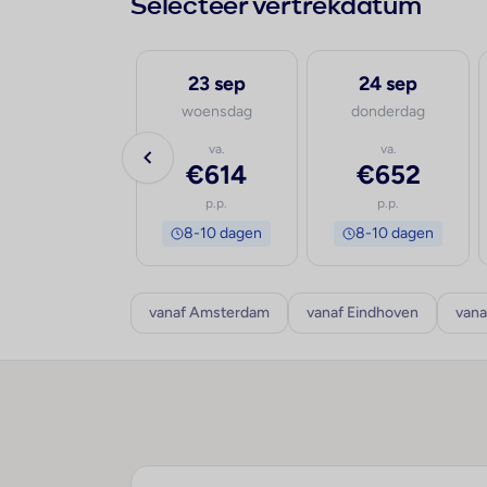
Selecteer vertrekdatum
22 sep
23 sep
24 sep
dinsdag
woensdag
donderdag
va.
va.
va.
€617
€614
€652
p.p.
p.p.
p.p.
8-10 dagen
8-10 dagen
8-10 dagen
vanaf Amsterdam
vanaf Eindhoven
vana