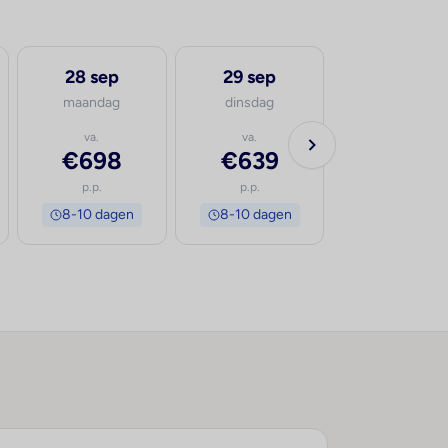
28 sep
29 sep
30 sep
maandag
dinsdag
woensdag
va.
va.
va.
€698
€639
€619
p.p.
p.p.
p.p.
8-10 dagen
8-10 dagen
8-10 dage