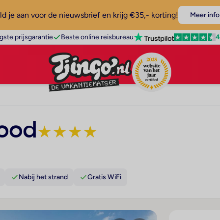
d je aan voor de nieuwsbrief en krijg €35,- korting!
Meer info
4
gste prijsgarantie
Beste online reisbureau
ood
★
★
★
★
Nabij het strand
Gratis WiFi