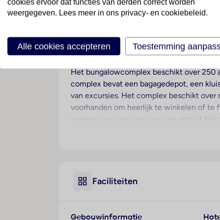
cookies ervoor dat functies van derden correct worden
weergegeven. Lees meer in ons privacy- en cookiebeleid.
Ligging
Dit middeleeuwse complex (een camping) l
Benidorm en 7 km van het strand El Albir.
Alle cookies accepteren
Toestemming aanpas
Hotelfaciliteiten
Het bungalowcomplex beschikt over 250 ap
complex bevat een bagagedepot, een kluis e
van excursies. Het complex beschikt over 
voorhanden om heerlijk te winkelen of te f
overige voorzieningen van het verblijf be
een garage of op de parkeerplaats (tegen
wasservice. Voor fietsers staan parkeerpla
Kamers
Airconditioning en een individueel regelba
Faciliteiten
gasten heerlijk ontspannen. De kamers bes
worden aangevraagd. Bovendien zijn een kl
thee-/koffiezetapparaat. Een strijkset is v
Gebouwinformatie
Hote