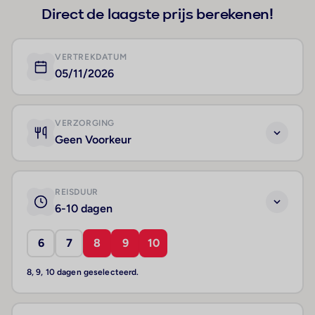
Direct de laagste prijs berekenen!
VERTREKDATUM
05/11/2026
VERZORGING
Geen Voorkeur
REISDUUR
6-10 dagen
6
7
8
9
10
8, 9, 10 dagen geselecteerd.