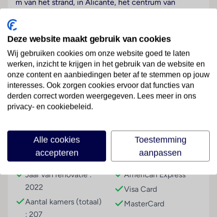
m van het strand, in Alicante, het centrum van
Alicante bereikt men na ongeveer 8 km.
Hotelfaciliteiten
Deze website maakt gebruik van cookies
In 2022 werd deze accommodatie voor
Wij gebruiken cookies om onze website goed te laten
zelfvoorzieners gemoderniseerd. Het hotel met 4
werken, inzicht te krijgen in het gebruik van de website en
liften beschikt over 207 niet-rokerskamers. Engels-
onze content en aanbiedingen beter af te stemmen op jouw
en Franstalig personeel bij de receptie in de
Lees meer
interesses. Ook zorgen cookies ervoor dat functies van
ontvangsthal is hulZwembadzichtaardig bij het in- en
derden correct worden weergegeven. Lees meer in ons
uitchecken. Verschillende faciliteiten en diensten –
privacy- en cookiebeleid.
zoals een wisselkantoor, kamerservice, een
wasservice en 8 conferentieruimtes – behoren tot de
Faciliteiten
aangeboden voorzieningen. Het interieur bevat een
Alle cookies
Toestemming
drankenautomaat. De gasten kunnen met Wi-Fi in
accepteren
aanpassen
Gebouwinformatie
Betalingsmogelijkheden
internet surfen. De tourdesk biedt ondersteuning bij
het boeken van excursies. Er is ook een speelplaats
Jaar van renovatie :
American Express
voor kleine gasten. Desgewenst beschikken de
2022
Visa Card
reizigers over parkeerplaatsen.
Aantal kamers (totaal)
MasterCard
: 207
Kamers