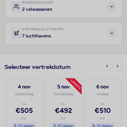
REISGEZELSCHAP
2 volwassenen
VERTREKLUCHTHAVEN
7 luchthavens
Selecteer vertrekdatum
LAAGSTE
4 nov
5 nov
6 nov
woensdag
donderdag
vrijdag
va.
va.
va.
€505
€492
€510
p.p.
p.p.
p.p.
8-10 dagen
8-10 dagen
8-10 dagen