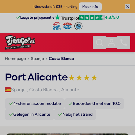
Nieuwsbrief: €35,- korting!
Meer info
4.8
/5.0
Laagste prijsgarantie
Homepage
Spanje
Costa Blanca
Port Alicante
★
★
★
★
Spanje
,
Costa Blanca
,
Alicante
4-sterren accommodatie
Beoordeeld met een 10.0
Gelegen in Alicante
Nabij het strand