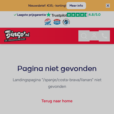
Nieuwsbrief: €35,- korting!
Meer info
4.8
/5.0
Laagste prijsgarantie
Pagina niet gevonden
Landingspagina "/spanje/costa-brava/llanars" niet
gevonden
Terug naar home