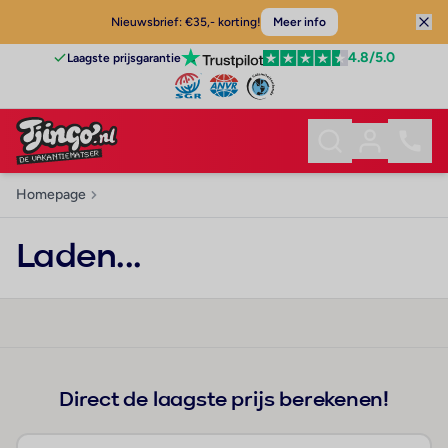
Nieuwsbrief: €35,- korting!
Meer info
4.8
/5.0
Laagste prijsgarantie
Homepage
Laden...
Direct de laagste prijs berekenen!