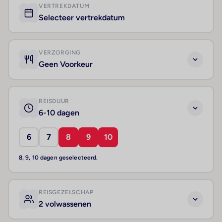
VERTREKDATUM
Selecteer vertrekdatum
VERZORGING
Geen Voorkeur
REISDUUR
6-10 dagen
6
7
8
9
10
8, 9, 10 dagen geselecteerd.
REISGEZELSCHAP
2 volwassenen