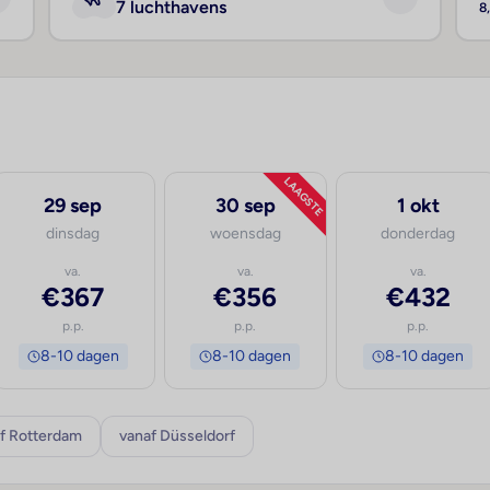
7 luchthavens
8
LAAGSTE
29 sep
30 sep
1 okt
dinsdag
woensdag
donderdag
va.
va.
va.
€367
€356
€432
p.p.
p.p.
p.p.
8-10 dagen
8-10 dagen
8-10 dagen
f Rotterdam
vanaf Düsseldorf