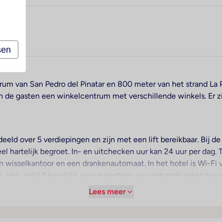
sen
trum van San Pedro del Pinatar en 800 meter van het strand La 
n de gasten een winkelcentrum met verschillende winkels. Er zi
deeld over 5 verdiepingen en zijn met een lift bereikbaar. Bij 
l hartelijk begroet. In- en uitchecken uur kan 24 uur per dag.
 wisselkantoor en een drankenautomaat. In het hotel is Wi-Fi v
. Het verblijf beschikt over meerdere voor gehandicapten toega
bruikers. Naast een supermarkt zijn andere winkels voorhanden.
Lees meer
orzieningen van het hotel behoren een tv-ruimte, een speelkame
oeslag) of op de parkeerplaats (tegen toeslag) parkeren. Ond