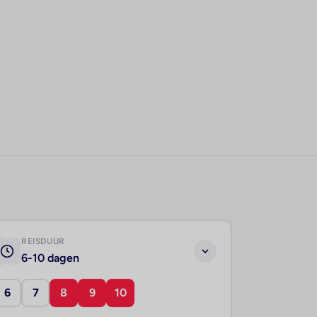
REISDUUR
6-10 dagen
6
7
8
9
10