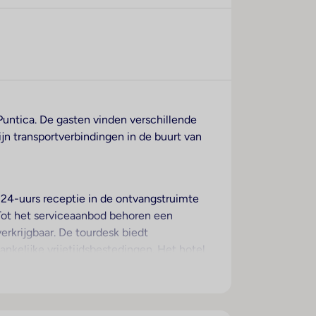
Puntica. De gasten vinden verschillende
jn transportverbindingen in de buurt van
de 24-uurs receptie in de ontvangstruimte
 Tot het serviceaanbod behoren een
erkrijgbaar. De tourdesk biedt
nkelijke vrijetijdsbestedingen. Het hotel
 De kinderen kunnen zich op de speelplaats
r en een bibliotheek. De gasten die met de
er de beschikbare voorzieningen bevinden