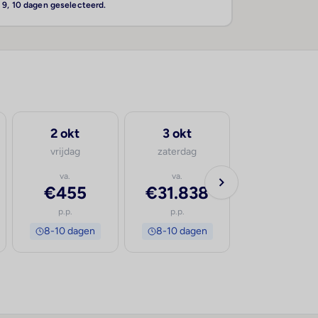
, 9, 10 dagen geselecteerd.
2 okt
3 okt
vrijdag
zaterdag
va.
va.
€455
€31.838
p.p.
p.p.
8-10 dagen
8-10 dagen