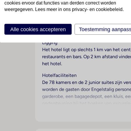
cookies ervoor dat functies van derden correct worden
weergegeven. Lees meer in ons privacy- en cookiebeleid.
Traiña
Spanje
· Costa Calida
· San Pedro Del Pinatar
Alle cookies accepteren
Toestemming aanpas
Ligging
Het hotel ligt op slechts 1 km van het cen
restaurants en bars. Op 2 km afstand vinde
het hotel.
Hotelfaciliteiten
De 78 kamers en de 2 junior suites zijn ver
worden de gasten door Engelstalig personee
garderobe, een bagagedepot, een kluis, een
ondersteuning bij het boeken van excursies
beschikt over faciliteiten voor rolstoelge
naar hartelust uitleven. Tot de overige vo
auto komen, kunnen in een garage (tegen t