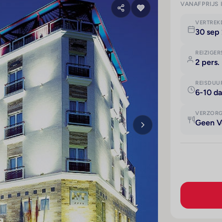
VANAFPRIJS 
VERTRE
30 sep
REIZIGER
2 pers.
REISDUU
6-10 d
VERZOR
Geen V