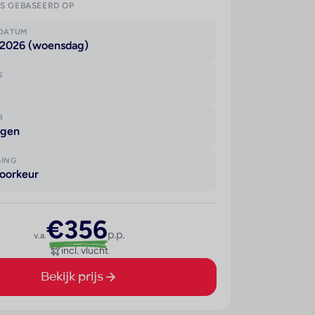
IS GEBASEERD OP
KDATUM
 2026 (woensdag)
S
R
agen
GING
oorkeur
€356
p.p.
v.a.
incl. vlucht
Bekijk prijs