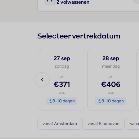
2 volwassenen
Selecteer vertrekdatum
18 sep
27 sep
28 sep
vrijdag
zondag
maandag
va.
va.
va.
€423
€371
€406
p.p.
p.p.
p.p.
8-10 dagen
8-10 dagen
8-10 dagen
vanaf Amsterdam
vanaf Eindhoven
vana