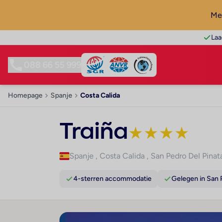
Mel
Laa
088 66 55 999
Homepage
Spanje
Costa Calida
Traiña
★
★
★
★
Spanje
,
Costa Calida
,
San Pedro Del Pinat
4-sterren accommodatie
Gelegen in San 