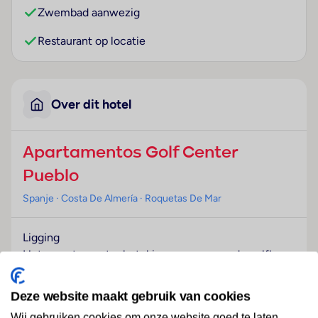
Zwembad aanwezig
Restaurant op locatie
Over dit hotel
Apartamentos Golf Center
Pueblo
Spanje
· Costa De Almería
· Roquetas De Mar
Ligging
Het appartementenhotel is omgeven van de golfbaan
Playa Serena. Het is maar 500 meter van de
binnenstad en het strand verwijderd. Het openbaar
Deze website maakt gebruik van cookies
vervoer vindt u op ongeveer 300 meter afstand.
Wij gebruiken cookies om onze website goed te laten