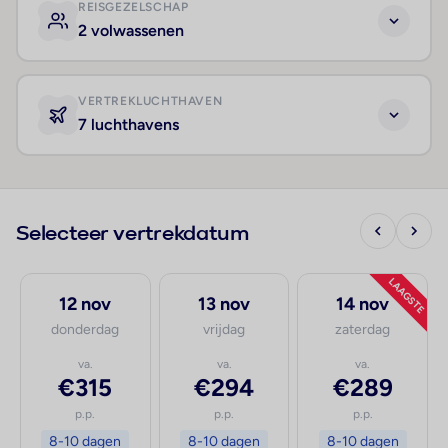
REISGEZELSCHAP
2 volwassenen
VERTREKLUCHTHAVEN
7 luchthavens
Selecteer vertrekdatum
LAAGSTE
12 nov
13 nov
14 nov
donderdag
vrijdag
zaterdag
va.
va.
va.
€315
€294
€289
p.p.
p.p.
p.p.
8-10 dagen
8-10 dagen
8-10 dagen