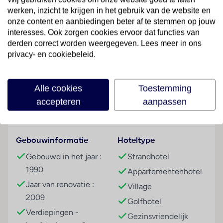
werken, inzicht te krijgen in het gebruik van de website en
Hotelfaciliteiten
onze content en aanbiedingen beter af te stemmen op jouw
Overnachten kunnen gasten in een van de 139
interesses. Ook zorgen cookies ervoor dat functies van
appartementen. Het vriendelijke personeel aan de
derden correct worden weergegeven. Lees meer in ons
receptie is graag bij alle vragen behulpzaam. Het
privacy- en cookiebeleid.
aparthotel biedt een kluis, een wisselkantoor, een tv-
Lees meer
ruimte, een speelkamer, een autoverhuur, medische
dienst, een transferservice en een rookmelder. In de
Alle cookies
Toestemming
gemeenschappelijke ruimtes staat de gasten internet
accepteren
aanpassen
ter beschikking. De tourdesk biedt ondersteuning bij
Faciliteiten
het boeken van excursies. Het verblijf beschikt over
faciliteiten voor rolstoelgebruikers. Naast een
Gebouwinformatie
Hoteltype
supermarkt zijn andere winkels voorhanden. Op het
terrein van het hotel bevinden zich een mooie tuin en
Gebouwd in het jaar :
Strandhotel
een fraaie speelplaats. De gasten die met de auto
1990
Appartementenhotel
komen, kunnen in een garage of op de parkeerplaats
Jaar van renovatie :
Village
parkeren. Tot de aangeboden service behoort een
2009
Golfhotel
eigen shuttlebus.
Verdiepingen -
Gezinsvriendelijk
Kamers