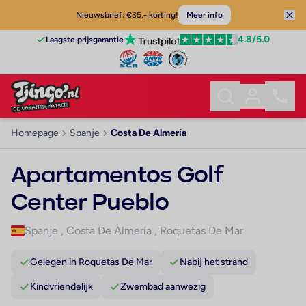
Nieuwsbrief: €35,- korting!
Meer info
4.8
/5.0
Laagste prijsgarantie
Homepage
Spanje
Costa De Almería
Apartamentos Golf
Center Pueblo
Spanje
,
Costa De Almería
,
Roquetas De Mar
Gelegen in Roquetas De Mar
Nabij het strand
Kindvriendelijk
Zwembad aanwezig