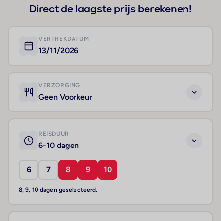
Direct de laagste prijs berekenen!
VERTREKDATUM
13/11/2026
VERZORGING
Geen Voorkeur
REISDUUR
6-10 dagen
6
7
8
9
10
8, 9, 10 dagen geselecteerd.