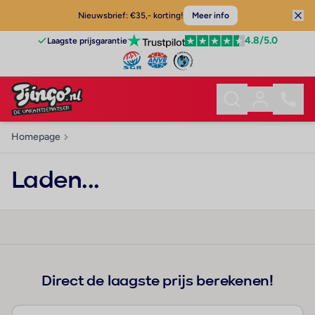
Nieuwsbrief: €35,- korting!
Meer info
4.8
/5.0
Laagste prijsgarantie
Homepage
Laden...
Direct de laagste prijs berekenen!