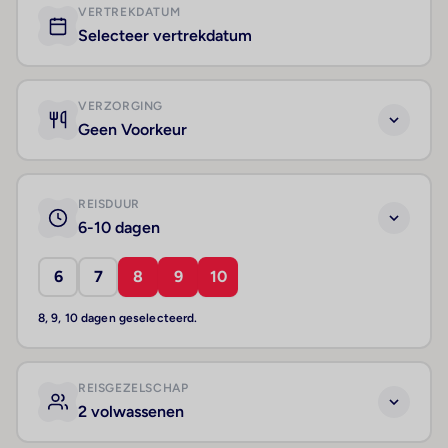
VERTREKDATUM
Selecteer vertrekdatum
VERZORGING
Geen Voorkeur
REISDUUR
6-10 dagen
6
7
8
9
10
8, 9, 10 dagen geselecteerd.
REISGEZELSCHAP
2 volwassenen