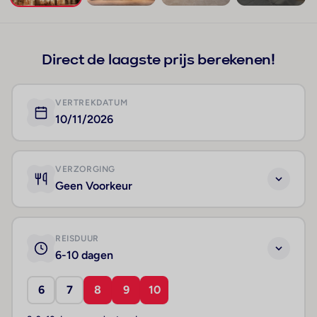
+35
Direct de laagste prijs berekenen!
VERTREKDATUM
10/11/2026
VERZORGING
Geen Voorkeur
REISDUUR
6-10 dagen
6
7
8
9
10