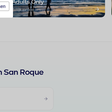
Adults Only
sen
Bekijk aanbod
in San Roque