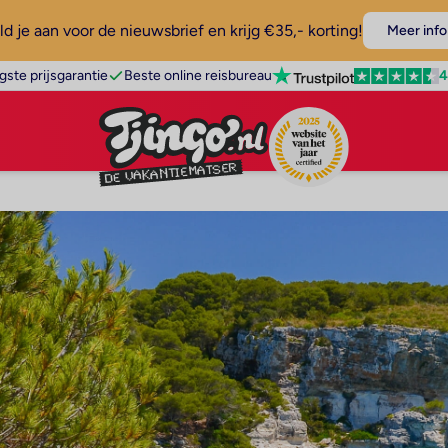
d je aan voor de nieuwsbrief en krijg €35,- korting!
Meer info
4
gste prijsgarantie
Beste online reisbureau