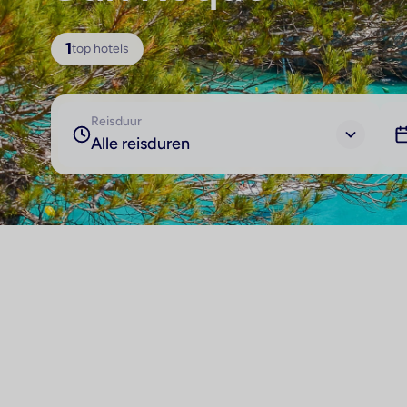
1
top hotels
Reisduur
Alle reisduren