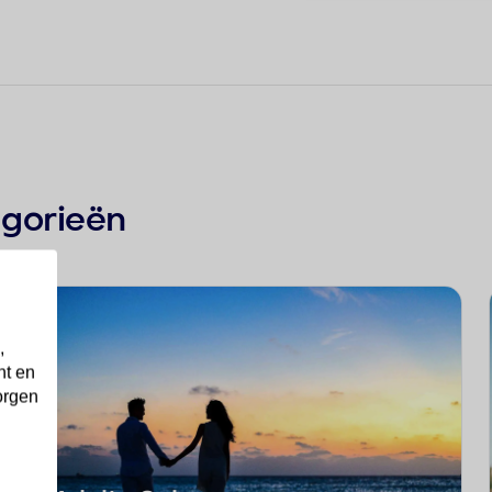
egorieën
,
nt en
orgen