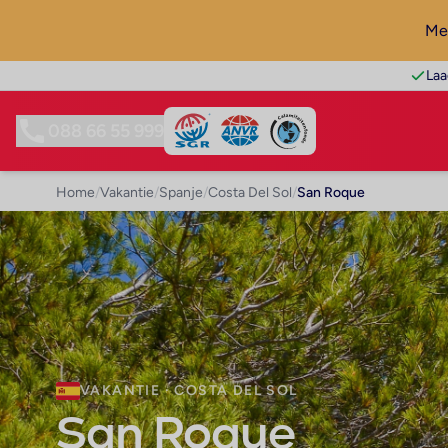
Mel
Laa
088 66 55 999
Home
/
Vakantie
/
Spanje
/
Costa Del Sol
/
San Roque
VAKANTIE · COSTA DEL SOL
San Roque