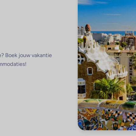
ue? Boek jouw vakantie
ommodaties!