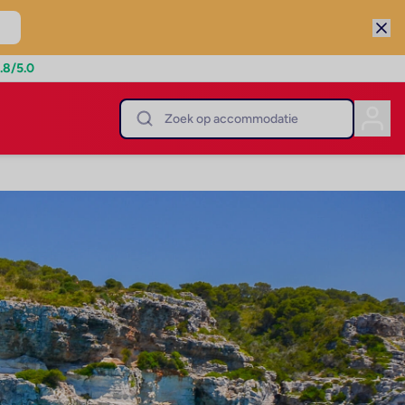
.8
/5.0