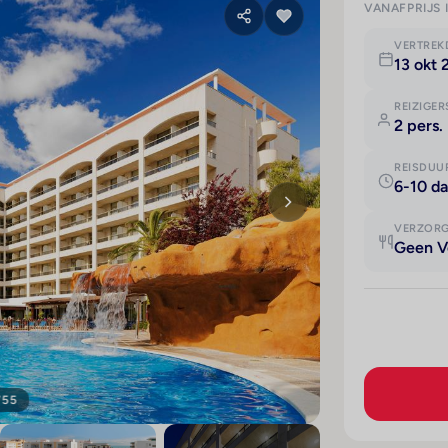
VANAFPRIJS 
VERTRE
13 okt 
REIZIGER
2 pers.
REISDUU
6-10 d
VERZOR
Geen V
755