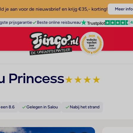
d je aan voor de nieuwsbrief en krijg €35,- korting!
Meer info
4
gste prijsgarantie
Beste online reisbureau
u Princess
★
★
★
★
 een 8.6
Gelegen in Salou
Nabij het strand