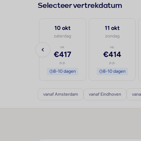
Selecteer vertrekdatum
30 sep
10 okt
11 okt
woensdag
zaterdag
zondag
va.
va.
va.
€402
€417
€414
p.p.
p.p.
p.p.
8-10 dagen
8-10 dagen
8-10 dagen
vanaf Amsterdam
vanaf Eindhoven
vana