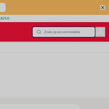
.8
/5.0