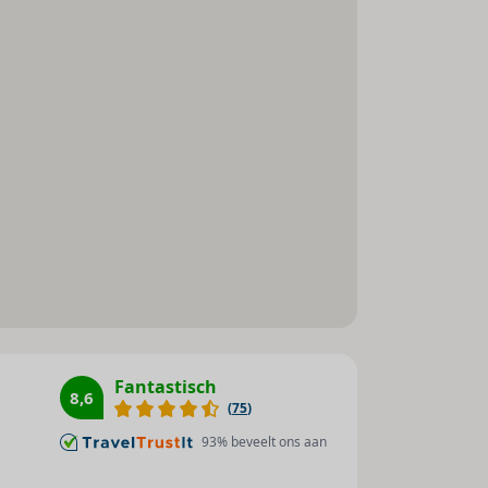
Tafeltennis : 1
Aerobic : 1
Fitnessstudio : 1
Fiets/mountainbike : 1
Biljart / snooker : 1
Animatieprogramma : 1
Animatie voor kinderen : 1
Gymnastiek : 1
Zonnestudio/solarium : 1
Fantastisch
8,6
(
75
)
93
% beveelt ons aan