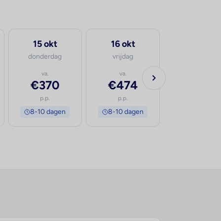
15 okt
16 okt
donderdag
vrijdag
va.
va.
€370
€474
p.p.
p.p.
8-10 dagen
8-10 dagen