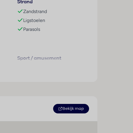
Strand
Zandstrand
oals benoemd in onze
Ligstoelen
Parasols
Sport / amusement
Buitenbad(en) : 1
Kinderbad/gedeelte : 1
Pool-/snackbar : 1
Ligstoelen : 1
Parasols : 1
Bekijk map
Whirlpool : 1
Sauna : 1
Zonneterras : 1