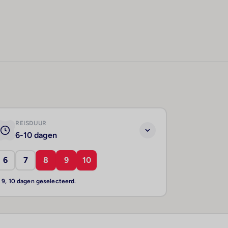
REISDUUR
6-10 dagen
6
7
8
9
10
, 9, 10 dagen geselecteerd.