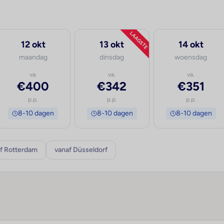
LAAGSTE
12 okt
13 okt
14 okt
maandag
dinsdag
woensdag
va.
va.
va.
€400
€342
€351
p.p.
p.p.
p.p.
8-10 dagen
8-10 dagen
8-10 dagen
f Rotterdam
vanaf Düsseldorf