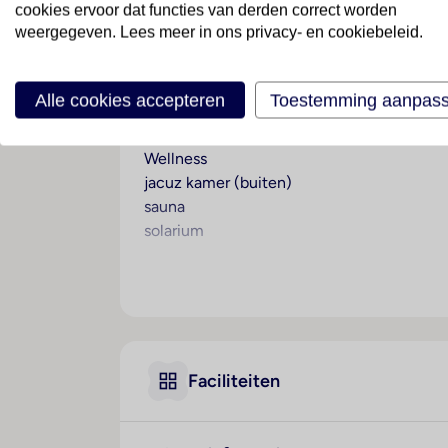
cookies ervoor dat functies van derden correct worden
weergegeven. Lees meer in ons privacy- en cookiebeleid.
Wegdromen onder de palmen
Vanuit H10 Salou Princess loop je zo het l
kunnen hun hart ophalen in PortAventura,
Alle cookies accepteren
Toestemming aanpas
dan hebben we het over het nabij gelegen 
Wellness
jacuz kamer (buiten)
sauna
solarium
Sport & Activiteiten
Tegen betaling
Entertainment
Tegen betaling
Faciliteiten
Onafhankelijk duurzaamheidslabel
Je verblijft in een accommodatie met ona