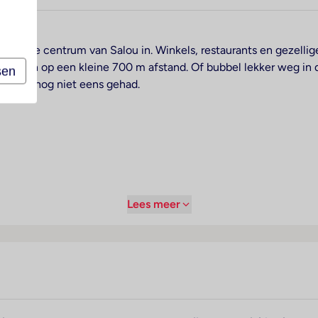
evendige centrum van Salou in. Winkels, restaurants en gezellige
 gelegen op een kleine 700 m afstand. Of bubbel lekker weg i
sen
strand nog niet eens gehad.
Lees meer
fhankelijk duurzaamheidslabel