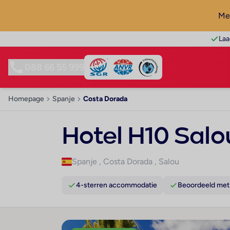
Mel
Laa
088 66 55 999
Homepage
Spanje
Costa Dorada
Hotel H10 Salo
Spanje
,
Costa Dorada
,
Salou
4-sterren accommodatie
Beoordeeld met