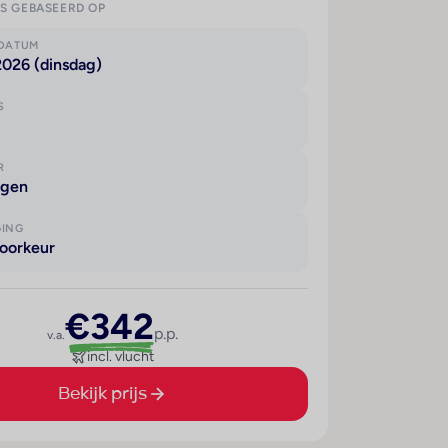
IS GEBASEERD OP
KDATUM
2026 (dinsdag)
S
R
agen
GING
oorkeur
€342
p.p.
v.a.
incl. vlucht
Bekijk prijs