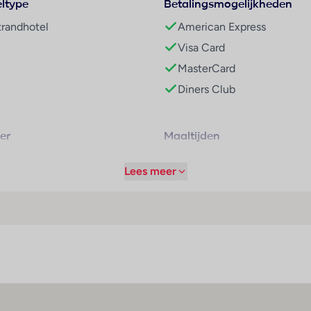
ltype
Betalingsmogelijkheden
chap via de TUI Care Foundation
trandhotel
American Express
et versnellen van het behalen van onze duurzaamheidsdoelen z
rnieuwbare energie en nieuwe generatie mobiliteit
Visa Card
MasterCard
Diners Club
er
Maaltijden
usief begane grond en 3 liften
adkamer
Halfpension
Lees meer
ouche
Volpension
igbad
Ontbijtbuffet
aardroger
Lunchbuffet
elefoon
Diner buffet
telliet/kabeltelevisie
nternetaansluiting
inibar