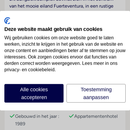
van het mooie eiland Fuerteventura, in een rustige
wijk van Caleta de Fuste. Naast rust en ontspanning
vindt u hier een brede keuze aan sportactiviteiten,
restaurants, winkelcentra, wandelwegen en natuurlijk
Deze website maakt gebruik van cookies
ook uitgaansleven. Vanuit het complex is het slechts
Wij gebruiken cookies om onze website goed te laten
ca. 600 m afstand van het rustige en exotische strand
werken, inzicht te krijgen in het gebruik van de website en
van Caleta de Fuste. In de nabije omgeving van het
onze content en aanbiedingen beter af te stemmen op jouw
hotel bevinden zich winkelcentra, een halte van het
interesses. Ook zorgen cookies ervoor dat functies van
openbaar vervoer en de enige sporthaven bereikt u
Lees meer
derden correct worden weergegeven. Lees meer in ons
binnen ca. 15 minuten. De luchthaven van
privacy- en cookiebeleid.
Fuerteventura bereikt u na ongeveer 8 km rijden.
Hotelfaciliteiten
Faciliteiten
Alle cookies
Toestemming
Het aparthotel beschikt over 110 appartementen en
accepteren
aanpassen
over een lift. Aan de receptie in de ontvangsthal staat
Gebouwinformatie
Hoteltype
Engelstalig personeel met raad en daad bij. Een
bagagedepot, een kluis, een wisselkantoor, een
Gebouwd in het jaar :
Appartementenhotel
geldautomaat en een drankenautomaat behoren tot
1989
de faciliteiten van het hotel. In de openbare ruimtes is