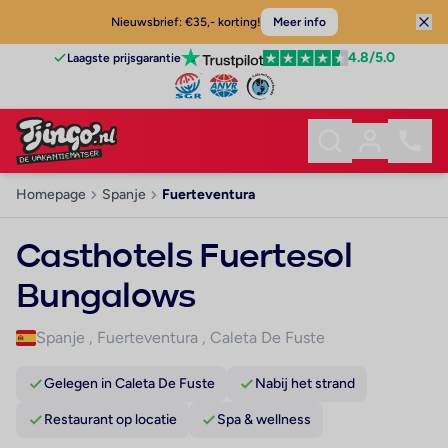
Nieuwsbrief: €35,- korting!
Meer info
4.8
/5.0
Laagste prijsgarantie
Homepage
Spanje
Fuerteventura
Casthotels Fuertesol
Bungalows
Spanje
,
Fuerteventura
,
Caleta De Fuste
Gelegen in Caleta De Fuste
Nabij het strand
Restaurant op locatie
Spa & wellness