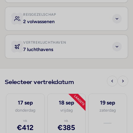
REISGEZELSCHAP
2 volwassenen
VERTREKLUCHTHAVEN
7 luchthavens
Selecteer vertrekdatum
LAAGSTE
17 sep
18 sep
19 sep
donderdag
vrijdag
zaterdag
va.
va.
—
€412
€385