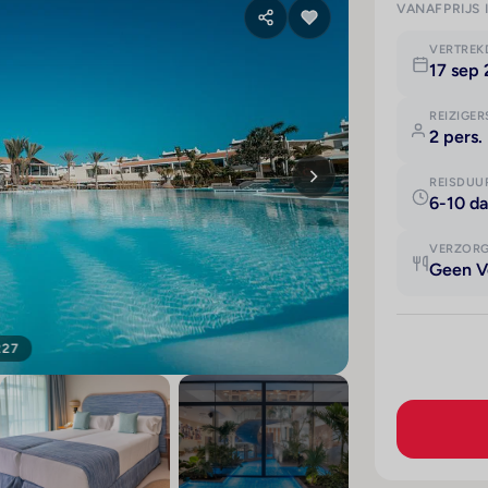
VANAFPRIJS 
VERTRE
17 sep
REIZIGER
2 pers.
REISDUU
6-10 d
VERZOR
Geen V
227