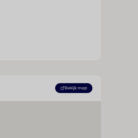
Sport / amusement
Bekijk map
Buitenbad(en) : 1
Kinderbad/gedeelte : 1
Pool-/snackbar : 1
Ligstoelen : 1
Parasols : 1
Zonneterras : 1