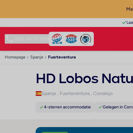
Mel
Laa
088 66 55 999
Homepage
Spanje
Fuerteventura
HD Lobos Natu
Spanje
,
Fuerteventura
,
Corralejo
4-sterren accommodatie
Gelegen in Corr