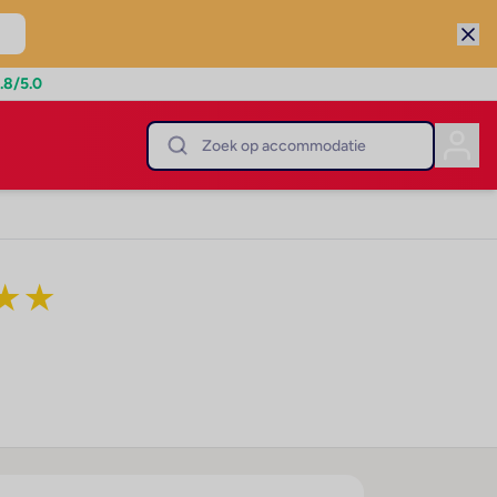
.8
/5.0
★
★