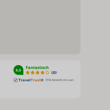
Aerobic : 1
Fitnessstudio : 1
Basketbal : 1
Biljart / snooker : 1
Animatieprogramma : 1
Animatie voor kinderen : 1
Fantastisch
8,0
(
20
)
95
% beveelt ons aan