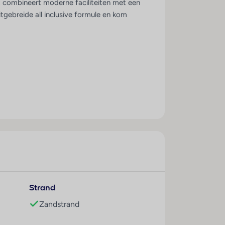
ort combineert moderne faciliteiten met een
tgebreide all inclusive formule en kom
ort is opgedeeld in een adults only- en
sive formule geniet je hier van een
Strand
Zandstrand