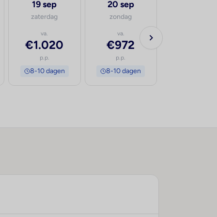
19 sep
20 sep
21 sep
zaterdag
zondag
maandag
va.
va.
va.
€1.020
€972
€860
p.p.
p.p.
p.p.
8-10 dagen
8-10 dagen
8-10 dage