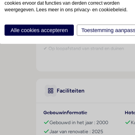
Bij HD Lobos Natura Fuerteventura draait alle
cookies ervoor dat functies van derden correct worden
ontspannen sfeer voor zowel koppels als gezi
weergegeven. Lees meer in ons privacy- en cookiebeleid.
helemaal tot rust onder de warme zon van Fu
✔ Adults only- en familiegedeelte aanwezig
Alle cookies accepteren
Toestemming aanpas
✔ All Inclusive zorgeloos genieten
✔ Zwembaden met zonneterrassen
✔ Op loopafstand van strand en duinen
✔ Gevarieerd activiteitenprogramma
✔ Restaurants en bars op het resort
Algemeen
HD Lobos Natura Fuerteventura is een modern
familiegedeelte, waardoor het geschikt is voor
Faciliteiten
onbezorgde vakantie.
Ligging & omgeving
Gebouwinformatie
Hote
Het resort ligt in Corralejo, een levendige b
Gebouwd in het jaar : 2000
K
Strand op ca. 700 m
Jaar van renovatie : 2025