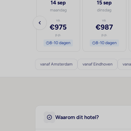
13 sep
14 sep
15 sep
zondag
maandag
dinsdag
va.
va.
va.
€1.119
€975
€987
p.p.
p.p.
p.p.
8-10 dagen
8-10 dagen
8-10 dagen
vanaf Amsterdam
vanaf Eindhoven
vana
Waarom dit hotel?