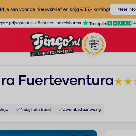
d je aan voor de nieuwsbrief en krijg €35,- korting!
Meer info
4
gste prijsgarantie
Beste online reisbureau
ra Fuerteventura
★
★
alejo
Nabij het strand
Zwembad aanwezig