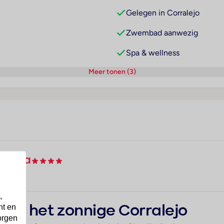
Gelegen in Corralejo
Zwembad aanwezig
Spa & wellness
Meer tonen (3)
ntura
,
nt en
 in het zonnige Corralejo
orgen