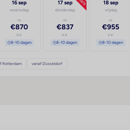
LAAGSTE
16 sep
17 sep
18 sep
woensdag
donderdag
vrijdag
va.
va.
va.
€870
€837
€955
p.p.
p.p.
p.p.
8-10 dagen
8-10 dagen
8-10 dagen
f Rotterdam
vanaf Düsseldorf