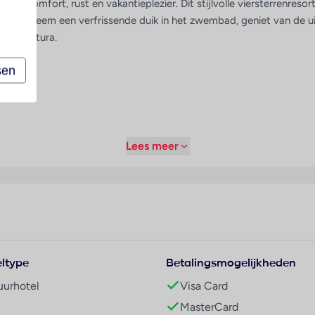
s om comfort, rust en vakantieplezier. Dit stijlvolle viersterrenres
nnen. Neem een verfrissende duik in het zwembad, geniet van de ui
erteventura.
sen
Lees meer
 viersterrencomplex met ca. 260 kamers en appartementen. Het res
 zowel rustzoekers als gezinnen. Dankzij de ruime opzet en All Inclu
ltype
Betalingsmogelijkheden
adplaats in het noorden van Fuerteventura.
uurhotel
Visa Card
MasterCard