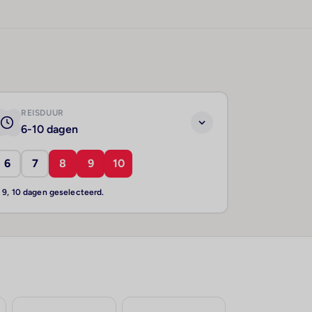
REISDUUR
6-10 dagen
6
7
8
9
10
, 9, 10 dagen geselecteerd.