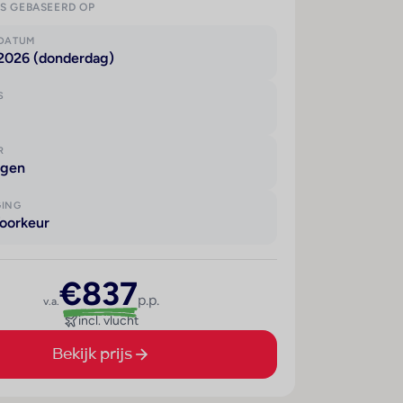
IS GEBASEERD OP
KDATUM
 2026 (donderdag)
S
R
agen
GING
oorkeur
€837
p.p.
v.a.
incl. vlucht
Bekijk prijs