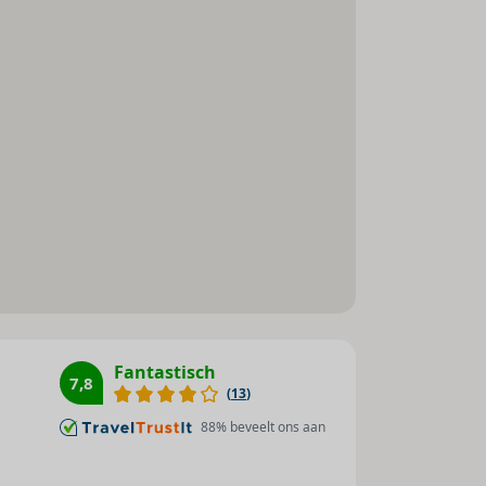
Fantastisch
7,8
(
13
)
88
% beveelt ons aan