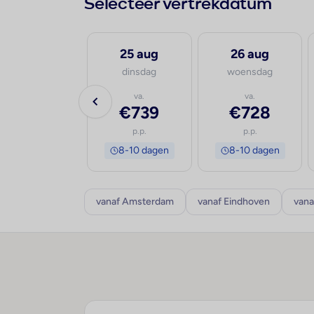
Selecteer vertrekdatum
24 aug
25 aug
26 aug
maandag
dinsdag
woensdag
va.
va.
va.
€875
€739
€728
p.p.
p.p.
p.p.
8-10 dagen
8-10 dagen
8-10 dagen
vanaf Amsterdam
vanaf Eindhoven
vana