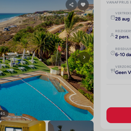
VANAFPRIJS 
VERTRE
28 aug 
REIZIGER
2 pers.
REISDUU
6-10 d
VERZOR
Geen V
161