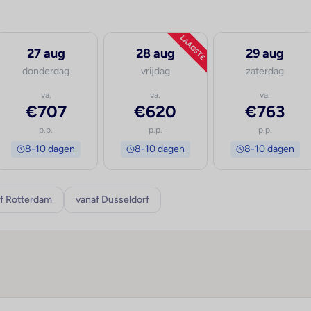
LAAGSTE
27 aug
28 aug
29 aug
donderdag
vrijdag
zaterdag
va.
va.
va.
€707
€620
€763
p.p.
p.p.
p.p.
8-10 dagen
8-10 dagen
8-10 dagen
f Rotterdam
vanaf Düsseldorf