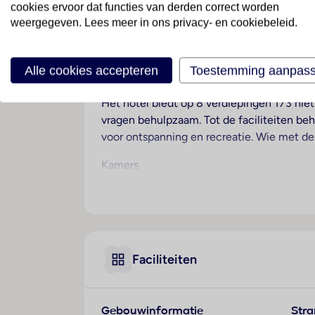
cookies ervoor dat functies van derden correct worden
weergegeven. Lees meer in ons privacy- en cookiebeleid.
Ligging
Dit hotel, perfect voor strandvakantiegang
doen.
Alle cookies accepteren
Toestemming aanpas
Hotelfaciliteiten
Het hotel biedt op 8 verdiepingen 173 niet-
vragen behulpzaam. Tot de faciliteiten beho
voor ontspanning en recreatie. Wie met de 
Kamers
In de kamers is airconditioning voorhanden
waardevolle bezittingen kunnen tegen bet
een telefoon, satelliettelevisie en Wi-Fi 
badkamers zorgt een handdoekenset. Daarna
Faciliteiten
Sport/entertainment
Het hotel biedt meerdere sport- en recr
optimaal van de vakantie genieten kan op h
kunnen de gasten van massagebehandeling
Gebouwinformatie
Str