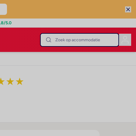
.8
/5.0
★
★
★