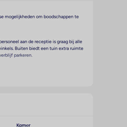
iverse mogelijkheden om boodschappen te
ersoneel aan de receptie is graag bij alle
inkels. Buiten biedt een tuin extra ruimte
rblijf parkeren.
este kamers. In een kluis kunnen
e standaardvoorzieningen. Bovendien zijn
en föhn. Voor extra comfort in de
biedt verkwikkend zwemplezier. Echt
k-) bar bij het zwembad. Tegen betaling
 powered by www.giata.com for client nof
Kamer