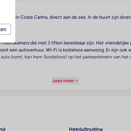
ers, ligt in Costa Calma, direct aan de zee. In de buurt zijn d
sen
rokerskamers die met 3 liften bereikbaar zijn. Het vriendelijke p
ort een autoverhuur. Wi-Fi is kosteloos aanwezig. Er zijn ook w
auto komt, kan hem (kosteloos) op het parkeerterrein van het ve
. Balkon of terras behoort tot de standaardinrichting van de me
Lees meer
aling worden opgeborgen. Ook een mini-koelkast behoort tot d
(tegen toeslag) beschikbaar. In de badkamers vinden de gasten e
ast zijn 3 rolstoelvriendelijke kamers te boeken.
eatiemogelijkheden aan. Het zwembadcomplex in de openlucht 
et zonneterras met ligstoelen en parasols. Er is ook een (snac
en gebruikmaken. Copyright GIATA 2004 - 2024. Multilingual,
and
Hoteluitrusting