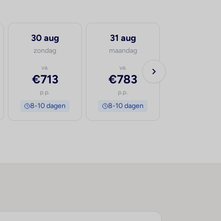
30 aug
31 aug
1 sep
zondag
maandag
dinsdag
va.
va.
va.
€713
€783
€759
p.p.
p.p.
p.p.
8-10 dagen
8-10 dagen
8-10 dage