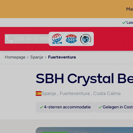
Mel
Laa
088 66 55 999
Homepage
Spanje
Fuerteventura
SBH Crystal Be
Spanje
,
Fuerteventura
,
Costa Calma
4-sterren accommodatie
Gelegen in Cos