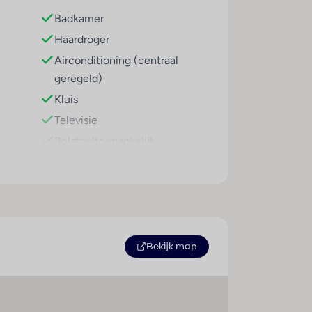
Badkamer
Haardroger
rsrestaurants. Verfrissende drankjes aan
Airconditioning (centraal
aarnaast stelt het verblijf snacks
geregeld)
Kluis
Televisie
Rolstoeltoegankelijk
Bekijk map