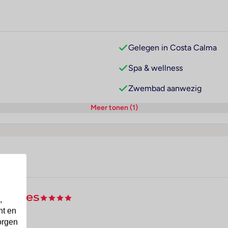
Gelegen in Costa Calma
Spa & wellness
Zwembad aanwezig
Meer tonen (1)
 Suites
,
nt en
orgen