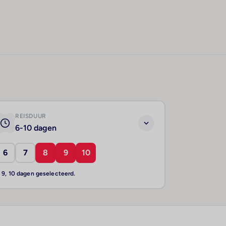
REISDUUR
6-10 dagen
6
7
8
9
10
, 9, 10 dagen geselecteerd.