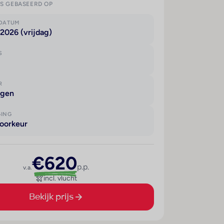
IS GEBASEERD OP
KDATUM
2026 (vrijdag)
S
R
agen
GING
oorkeur
€620
p.p.
v.a.
incl. vlucht
Bekijk prijs