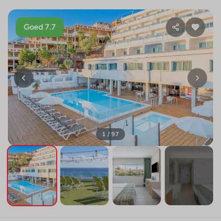
Goed 7.7
1 / 97
+93