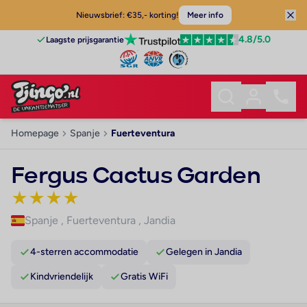
Nieuwsbrief: €35,- korting!
Meer info
4.8
/5.0
Laagste prijsgarantie
Homepage
Spanje
Fuerteventura
Fergus Cactus Garden
★
★
★
★
Spanje
,
Fuerteventura
,
Jandia
4-sterren accommodatie
Gelegen in Jandia
Kindvriendelijk
Gratis WiFi