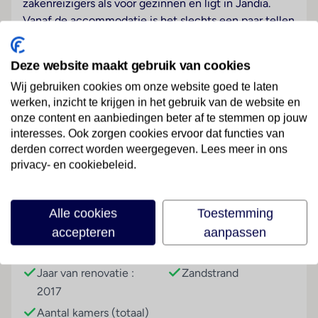
zakenreizigers als voor gezinnen en ligt in Jandia.
Vanaf de accommodatie is het slechts een paar tellen
naar het nachtleven en de winkelmogelijkheden in de
buurt.
Deze website maakt gebruik van cookies
Hotelfaciliteiten
Wij gebruiken cookies om onze website goed te laten
Het hotel met een lift beschikt over 150 niet-
werken, inzicht te krijgen in het gebruik van de website en
rokerskamers. Aan de receptie in de ontvangsthal
onze content en aanbiedingen beter af te stemmen op jouw
interesses. Ook zorgen cookies ervoor dat functies van
staat meertalig personeel met raad en daad bij. De
Lees meer
derden correct worden weergegeven. Lees meer in ons
gasten van het verblijf ontvangen bij aankomst een
privacy- en cookiebeleid.
welkomstdrankje. Verschillende faciliteiten en
diensten – zoals kamerservice, een wasservice, een
muntwasserette, een hotelarts en een dakterras –
Faciliteiten
Alle cookies
Toestemming
behoren tot de aangeboden voorzieningen. In het
accepteren
aanpassen
hotel is Wi-Fi kosteloos verkrijgbaar.
Gebouwinformatie
Strand
Kamers
Jaar van renovatie :
Zandstrand
Voor een aangename luchtcirculatie in de kamers
2017
zorgt airconditioning. Een balkon of een terras
Aantal kamers (totaal)
behoort tot de basisuitrusting van de meeste kamers.