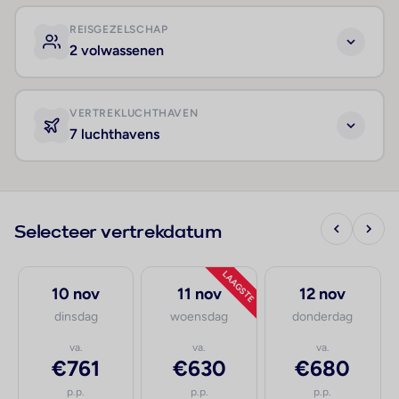
REISGEZELSCHAP
2 volwassenen
VERTREKLUCHTHAVEN
7 luchthavens
Selecteer vertrekdatum
LAAGSTE
10 nov
11 nov
12 nov
dinsdag
woensdag
donderdag
va.
va.
va.
€761
€630
€680
p.p.
p.p.
p.p.