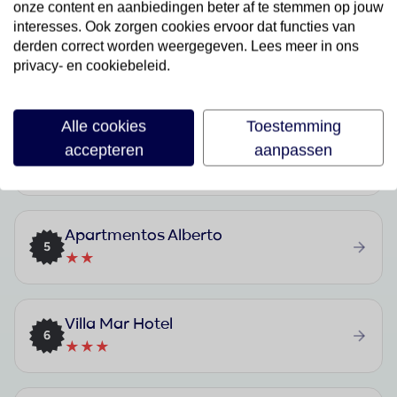
onze content en aanbiedingen beter af te stemmen op jouw
interesses. Ook zorgen cookies ervoor dat functies van
derden correct worden weergegeven. Lees meer in ons
Natalis Apartamentos
privacy- en cookiebeleid.
3
★
Alle cookies
Toestemming
Apartamentos Palm Garden
accepteren
aanpassen
4
★★
Apartmentos Alberto
5
★★
Villa Mar Hotel
6
★★★