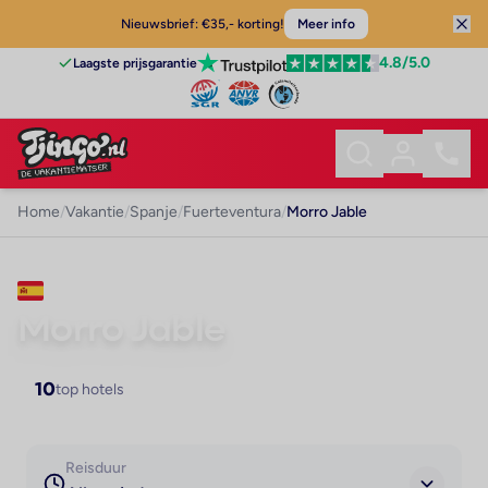
Nieuwsbrief: €35,- korting!
Meer info
4.8
/5.0
Laagste prijsgarantie
Home
/
Vakantie
/
Spanje
/
Fuerteventura
/
Morro Jable
VAKANTIE · FUERTEVENTURA
Morro Jable
10
top hotels
Reisduur