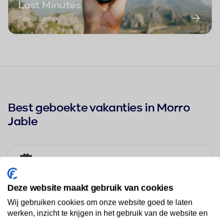
Last Minutes
Bekijk aanbod
Best geboekte vakanties in Morro
Jable
TAO Morro Jable
1
Deze website maakt gebruik van cookies
Wij gebruiken cookies om onze website goed te laten
Apartments Punta Marina by LIVVO
2
werken, inzicht te krijgen in het gebruik van de website en
★