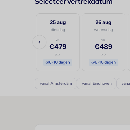
Selecteer vertrekdatum
24 aug
25 aug
26 aug
maandag
dinsdag
woensdag
va.
va.
va.
€702
€479
€489
p.p.
p.p.
p.p.
8-10 dagen
8-10 dagen
8-10 dagen
vanaf Amsterdam
vanaf Eindhoven
vana