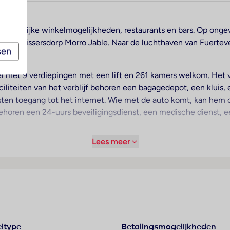
et talrijke winkelmogelijkheden, restaurants en bars. Op onge
 kleine vissersdorp Morro Jable. Naar de luchthaven van Fuertev
sen
l met 9 verdiepingen met een lift en 261 kamers welkom. Het vr
aciliteiten van het verblijf behoren een bagagedepot, een kluis,
en toegang tot het internet. Wie met de auto komt, kan hem op
behoren een 24-uurs beveiligingsdienst, een medische dienst, e
Lees meer
erras van het uitzicht op zee genieten. De kamers beschikken o
n op aanvraag kinderbedjes ter beschikking worden gesteld. Bo
ich een koelkast, een magnetron en een thee-/koffiezetapparaa
vangst en Wi-Fi (kosteloos) beschikbaar. In de badkamer – uitg
inskamers en niet-rokerskamers.
ltype
Betalingsmogelijkheden