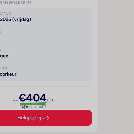
IS GEBASEERD OP
KDATUM
2026 (vrijdag)
S
R
agen
GING
oorkeur
€404
p.p.
v.a.
incl. vlucht
Bekijk prijs