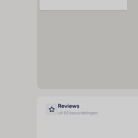
Parkeerplaats
Kl
Wasgelegenheid
L
Ba
Te
M
M
ko
Afstanden
Hyg
Strand : 300 m
V
r
Zee : 300 m
C
Restaurants : 25 m
Reviews
C
Bars / pubs : 25 m
uit 65 beoordelingen
o
Disco / club : 100 m
H
Openbaar vervoer : 25 m
g