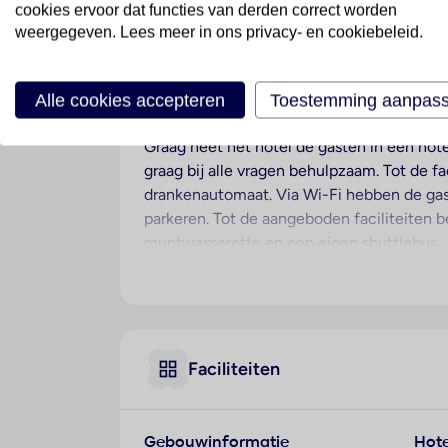
cookies ervoor dat functies van derden correct worden
weergegeven. Lees meer in ons privacy- en cookiebeleid.
Ligging
De appartementen liggen in een winkelz1 m
zandstrand. Op 1 km van het hotel ligt het
Alle cookies accepteren
Toestemming aanpas
Hotelfaciliteiten
Graag heet het hotel de gasten in een hote
graag bij alle vragen behulpzaam. Tot de f
drankenautomaat. Via Wi-Fi hebben de gast
parkeren. Tot de aangeboden faciliteiten 
muntwasserette en een eigen shuttlebus.
Kamers
De gasten kunnen vanaf het balkon of het t
slaapkamers aanwezig. Voor kinderen kunne
beschikbaar. In de kitchenette bevinden z
Faciliteiten
buitenlijn, een tv met satelliet-/kabelont
een telefoon. Het hotel beschikt over gez
Sport/entertainment
Gebouwinformatie
Hote