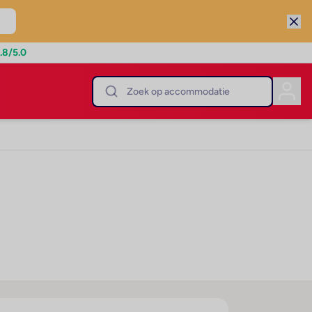
.8
/5.0