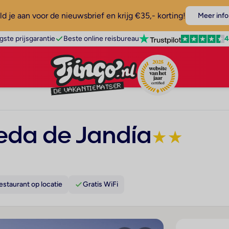
d je aan voor de nieuwsbrief en krijg €35,- korting!
Meer info
4
gste prijsgarantie
Beste online reisbureau
eda de Jandía
★
★
estaurant op locatie
Gratis WiFi