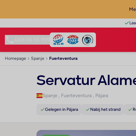
Mel
Laa
088 66 55 999
Homepage
Spanje
Fuerteventura
Servatur Alam
Spanje
,
Fuerteventura
,
Pájara
Gelegen in Pájara
Nabij het strand
R