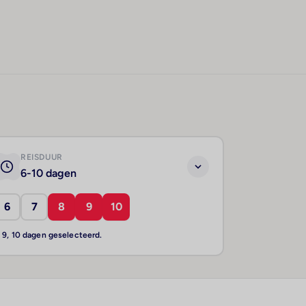
REISDUUR
6-10 dagen
6
7
8
9
10
, 9, 10 dagen geselecteerd.