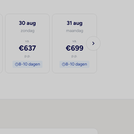
30 aug
31 aug
1 sep
zondag
maandag
dinsdag
va.
va.
va.
€637
€699
€557
p.p.
p.p.
p.p.
8-10 dagen
8-10 dagen
8-10 dage