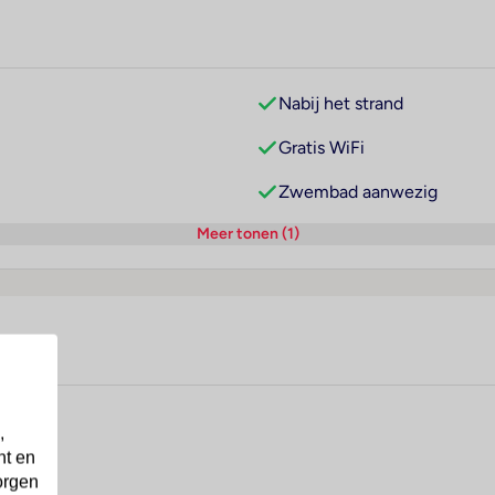
Nabij het strand
Gratis WiFi
Zwembad aanwezig
Meer tonen (1)
ía
,
nt en
orgen