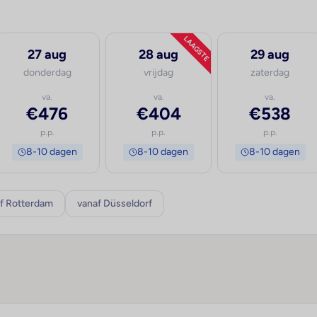
LAAGSTE
27 aug
28 aug
29 aug
donderdag
vrijdag
zaterdag
va.
va.
va.
€476
€404
€538
p.p.
p.p.
p.p.
8-10 dagen
8-10 dagen
8-10 dagen
f Rotterdam
vanaf Düsseldorf