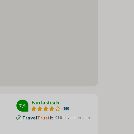
verwarmbare zwembaden : 1
Zonnestudio/solarium : 1
Fantastisch
7,9
(
66
)
91
% beveelt ons aan