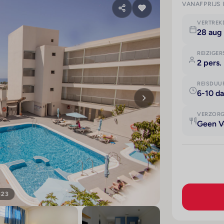
VANAFPRIJS 
VERTRE
28 aug 
REIZIGER
2 pers.
REISDUU
6-10 d
VERZOR
Geen V
323