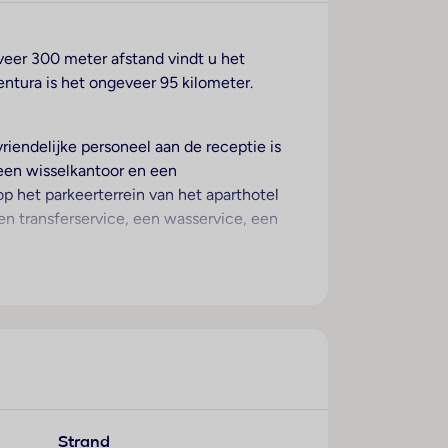
veer 300 meter afstand vindt u het
entura is het ongeveer 95 kilometer.
iendelijke personeel aan de receptie is
 een wisselkantoor en een
 het parkeerterrein van het aparthotel
en transferservice, een wasservice, een
ver een slaapbank. Er zijn aparte
vendien zijn een kluis en een minibar
t. Bovendien zijn een telefoon met directe
erust met een douche – vinden de gasten
Strand