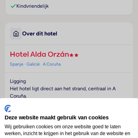
Kindvriendelijk
Over dit hotel
Hotel Alda Orzán
Spanje
· Galicië
· A Coruña
Ligging
Het hotel ligt direct aan het strand, centraal in A
Coruña.
Hotelfaciliteiten
Het vriendelijke personeel aan de receptie is graag bij
Deze website maakt gebruik van cookies
alle vragen behulpzaam. Tot de faciliteiten van het
Wij gebruiken cookies om onze website goed te laten
hotel behoren een bagagedepot en een kluis. In het
werken, inzicht te krijgen in het gebruik van de website en
hotel is Wi-Fi verkrijgbaar. De tourdesk biedt