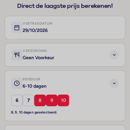
Direct de laagste prijs berekenen!
VERTREKDATUM
29/10/2026
VERZORGING
Geen Voorkeur
REISDUUR
6-10 dagen
6
7
8
9
10
8, 9, 10 dagen geselecteerd.