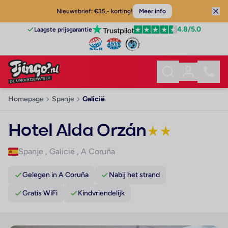
Nieuwsbrief: €35,- korting!
Meer info
4.8
/5.0
Laagste prijsgarantie
Homepage
Spanje
Galicië
Hotel Alda Orzán
★
★
Spanje
,
Galicië
,
A Coruña
Gelegen in A Coruña
Nabij het strand
Gratis WiFi
Kindvriendelijk