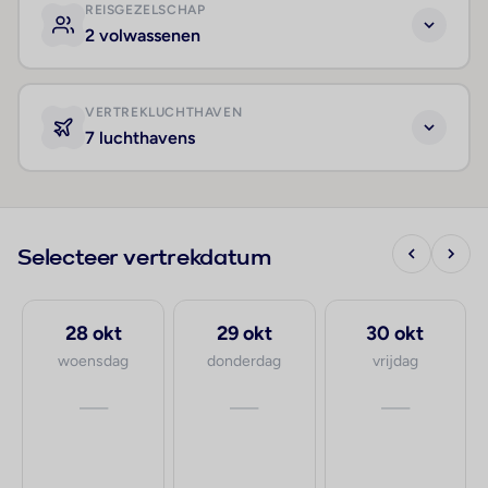
REISGEZELSCHAP
2 volwassenen
VERTREKLUCHTHAVEN
7 luchthavens
Selecteer vertrekdatum
28 okt
29 okt
30 okt
woensdag
donderdag
vrijdag
—
—
—