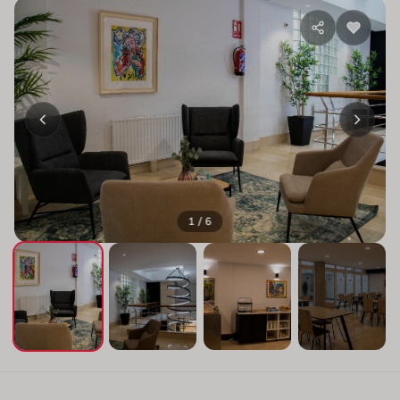
1 / 6
+2