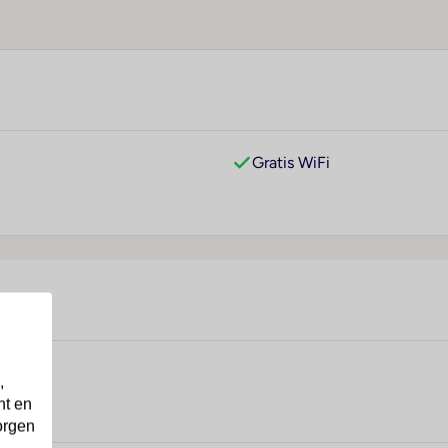
Gratis WiFi
,
nt en
orgen