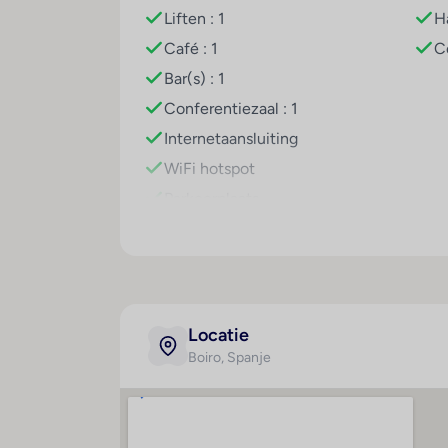
Liften : 1
H
Café : 1
C
Bar(s) : 1
Conferentiezaal : 1
Internetaansluiting
WiFi hotspot
Parkeerplaats
Tv-lounge : 1
Locatie
Boiro
, Spanje