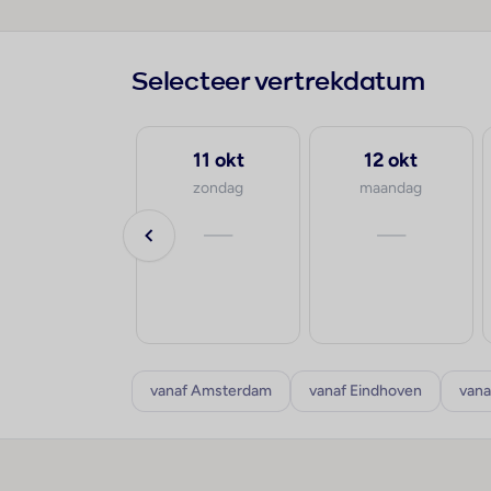
Selecteer vertrekdatum
5 sep
11 okt
12 okt
zaterdag
zondag
maandag
va.
—
—
€459
p.p.
8-10 dagen
vanaf Amsterdam
vanaf Eindhoven
vana