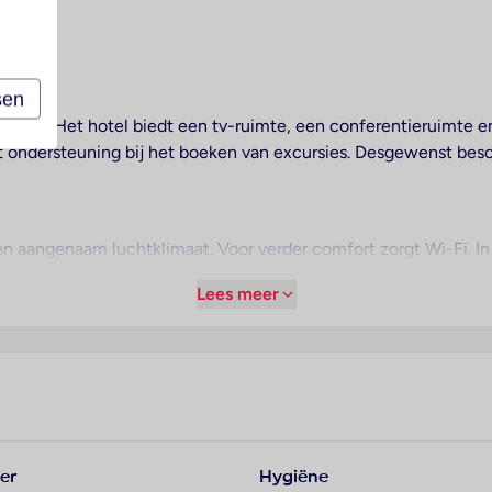
sen
 receptie. Het hotel biedt een tv-ruimte, een conferentieruimte 
dt ondersteuning bij het boeken van excursies. Desgewenst besc
n aangenaam luchtklimaat. Voor verder comfort zorgt Wi-Fi. I
iet-rokerskamers. Copyright GIATA 2004 - 2025. Multilingual,
Lees meer
oorzieningen zoals bv. een koffiehuis en een bar.
er
Hygiëne