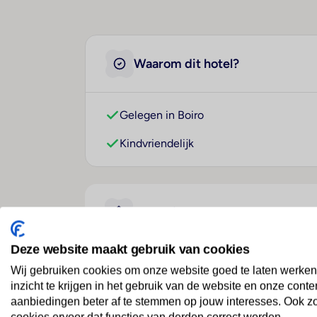
Waarom dit hotel?
Gelegen in Boiro
Kindvriendelijk
Over dit hotel
Deze website maakt gebruik van cookies
Hotel Alda Boiro
Wij gebruiken cookies om onze website goed te laten werken
inzicht te krijgen in het gebruik van de website en onze conte
Spanje
· Galicië
· Boiro
aanbiedingen beter af te stemmen op jouw interesses. Ook z
cookies ervoor dat functies van derden correct worden