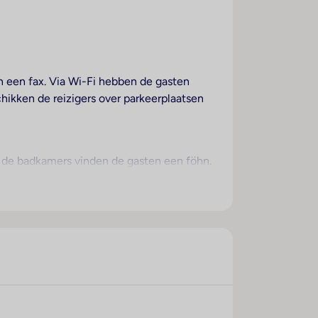
en een fax. Via Wi-Fi hebben de gasten
hikken de reizigers over parkeerplaatsen
n de badkamers vinden de gasten een föhn.
 powered by www.giata.com for client nof