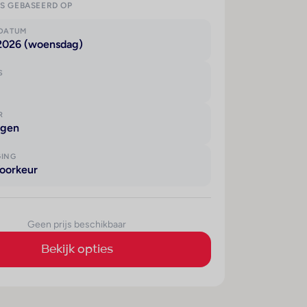
IS GEBASEERD OP
KDATUM
 2026 (woensdag)
S
R
agen
GING
oorkeur
Geen prijs beschikbaar
Bekijk opties