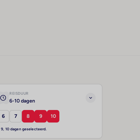
REISDUUR
6-10 dagen
6
7
8
9
10
, 9, 10 dagen geselecteerd.