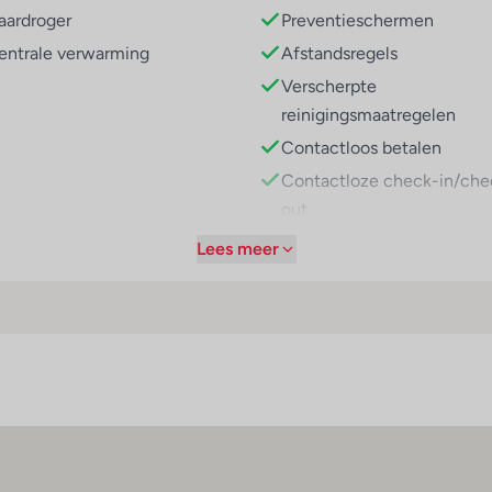
aardroger
Preventieschermen
entrale verwarming
Afstandsregels
Verscherpte
reinigingsmaatregelen
Contactloos betalen
Contactloze check-in/che
out
Handdesinfectiemiddelen 
Lees meer
gasten
Gebruik van algemeen
verkrijgbare
desinfectiemiddelen
Geen frequent aangeraakt
voorzieningen in openbare
ruimtes
Geen frequent aangeraakt