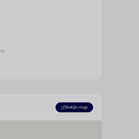
ck-
voor
Bekijk map
e
e