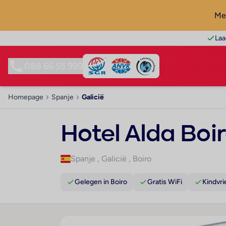
Mel
Laa
088 66 55 999
Homepage
Spanje
Galicië
Hotel Alda Boi
Spanje
,
Galicië
,
Boiro
Gelegen in Boiro
Gratis WiFi
Kindvri