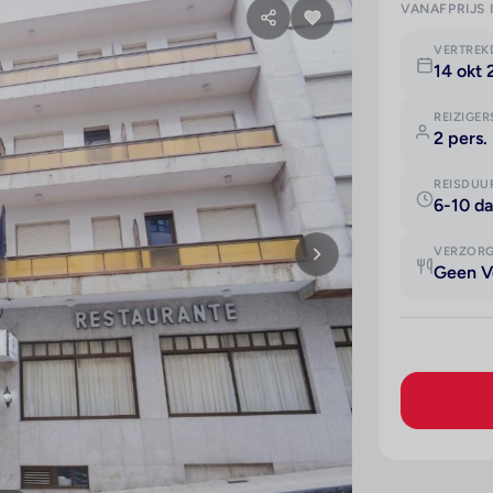
VANAFPRIJS 
VERTRE
14 okt
REIZIGER
2 pers.
REISDUU
6-10 d
VERZOR
Geen V