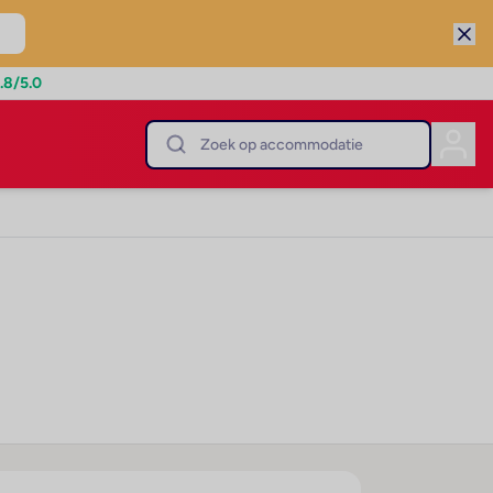
.8
/5.0