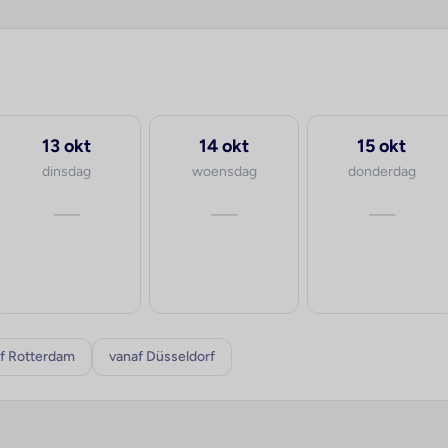
13 okt
14 okt
15 okt
dinsdag
woensdag
donderdag
—
—
—
f Rotterdam
vanaf Düsseldorf