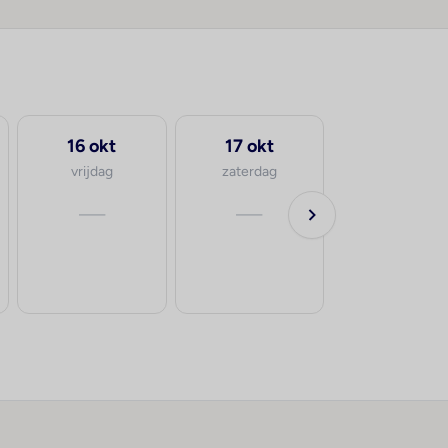
16 okt
17 okt
vrijdag
zaterdag
—
—