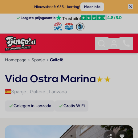
Nieuwsbrief: €35,- korting!
Meer info
4.8
/5.0
Laagste prijsgarantie
Homepage
Spanje
Galicië
Vida Ostra Marina
★
★
Spanje
,
Galicië
,
Lanzada
Gelegen in Lanzada
Gratis WiFi