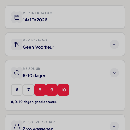
VERTREKDATUM
14/10/2026
VERZORGING
Geen Voorkeur
REISDUUR
6-10 dagen
6
7
8
9
10
8, 9, 10 dagen geselecteerd.
REISGEZELSCHAP
2 volwassenen