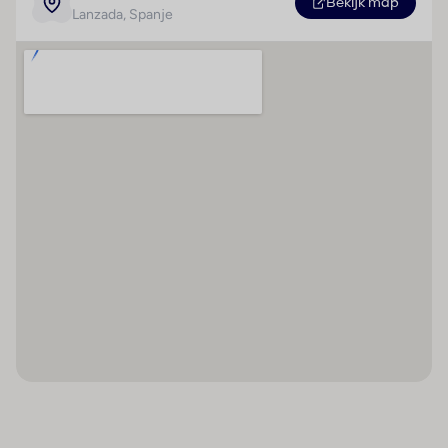
Bekijk map
Lanzada
, Spanje
Verplicht gebruik
mondkapjes
Verscherpte
reinigingsmaatregelen
Contactloos betalen
Handdesinfectiemiddelen
voor gasten
Medisch teleconsult
Housekeeping alleen
op verzoek
Desinfectiedispenser
Hygiënetraining voor
personeel
Gebruik van algemeen
verkrijgbare
desinfectiemiddelen