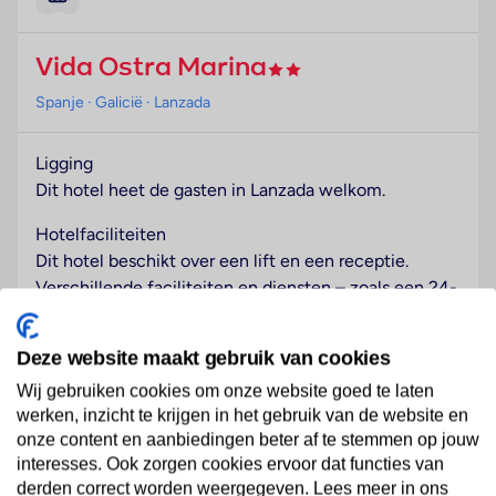
Vida Ostra Marina
Spanje
· Galicië
· Lanzada
Ligging
Dit hotel heet de gasten in Lanzada welkom.
Hotelfaciliteiten
Dit hotel beschikt over een lift en een receptie.
Verschillende faciliteiten en diensten – zoals een 24-
uurs beveiligingsdienst, een medische dienst en een
rookmelder – behoren tot de aangeboden
Deze website maakt gebruik van cookies
voorzieningen. In het verblijf is Wi-Fi verkrijgbaar. De
Wij gebruiken cookies om onze website goed te laten
tourdesk biedt ondersteuning bij het boeken van
werken, inzicht te krijgen in het gebruik van de website en
excursies. De gasten die met de auto komen, kunnen
Lees meer
onze content en aanbiedingen beter af te stemmen op jouw
in een garage (kosteloos) of op de parkeerplaats
interesses. Ook zorgen cookies ervoor dat functies van
parkeren.
derden correct worden weergegeven. Lees meer in ons