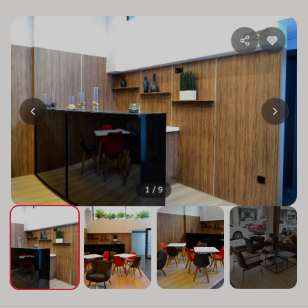
1 / 9
+5