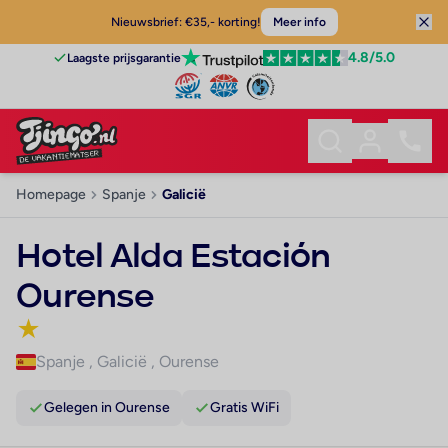
Nieuwsbrief: €35,- korting!
Meer info
4.8
/5.0
Laagste prijsgarantie
Homepage
Spanje
Galicië
Hotel Alda Estación
Ourense
★
Spanje
,
Galicië
,
Ourense
Gelegen in Ourense
Gratis WiFi