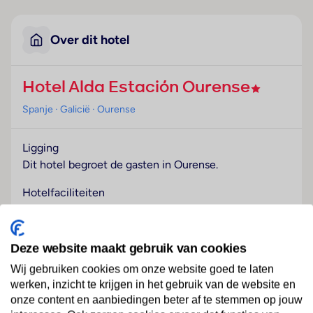
Over dit hotel
Hotel Alda Estación Ourense
Spanje
· Galicië
· Ourense
Ligging
Dit hotel begroet de gasten in Ourense.
Hotelfaciliteiten
Het vriendelijke personeel aan de receptie is graag bij
alle vragen behulpzaam. Verschillende faciliteiten en
diensten – zoals een bagagedepot, een tv-ruimte,
Deze website maakt gebruik van cookies
een wasservice, een conferentieruimte, een
Wij gebruiken cookies om onze website goed te laten
banketzaal, een muntwasserette en een rookmelder –
werken, inzicht te krijgen in het gebruik van de website en
behoren tot de aangeboden voorzieningen. In de
onze content en aanbiedingen beter af te stemmen op jouw
openbare ruimtes is Wi-Fi verkrijgbaar. De tourdesk