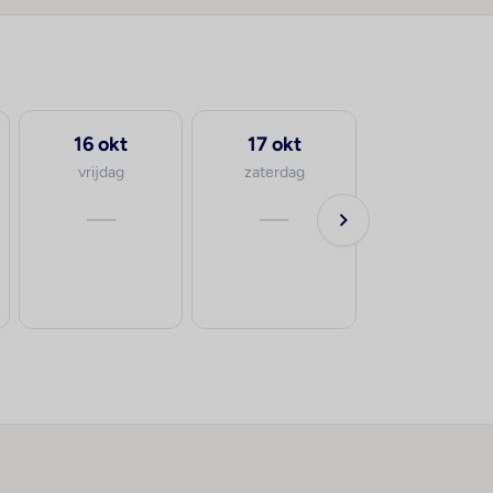
16 okt
17 okt
vrijdag
zaterdag
—
—