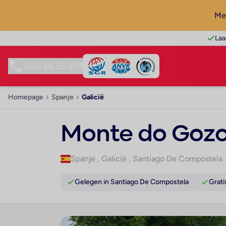
Mel
Laa
088 66 55 999
Homepage
Spanje
Galicië
Monte do Goz
Spanje
,
Galicië
,
Santiago De Compostela
Gelegen in Santiago De Compostela
Grati