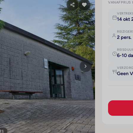
VANAFPRIJS 
VERTRE
14 okt
REIZIGER
2 pers.
REISDUU
6-10 d
VERZOR
Geen V
 21