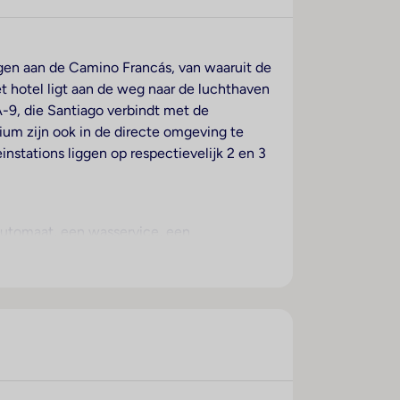
egen aan de Camino Francás, van waaruit de
t hotel ligt aan de weg naar de luchthaven
A-9, die Santiago verbindt met de
rium zijn ook in de directe omgeving te
instations liggen op respectievelijk 2 en 3
automaat, een wasservice, een
edt ondersteuning bij het boeken van
Een souvenirwinkel en andere winkels zijn
ie tuin en een fraaie speelplaats. Om te
kunnen heerlijk slapen op een
chikbaar. Voor vakantiecomfort zorgen