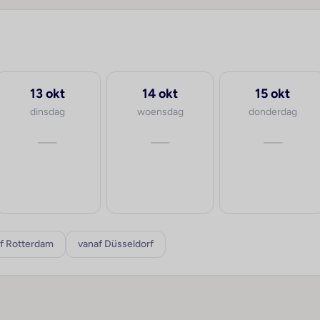
13 okt
14 okt
15 okt
dinsdag
woensdag
donderdag
—
—
—
f Rotterdam
vanaf Düsseldorf