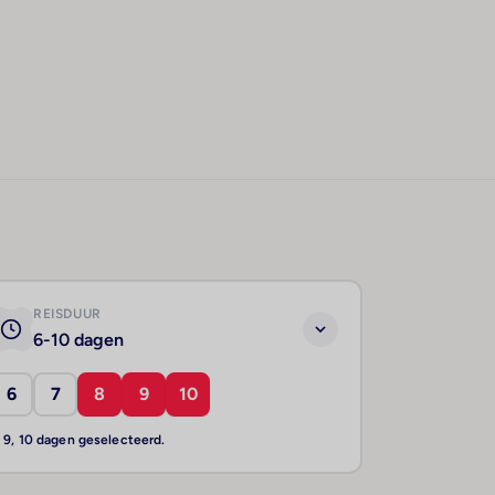
REISDUUR
6-10 dagen
6
7
8
9
10
, 9, 10 dagen geselecteerd.