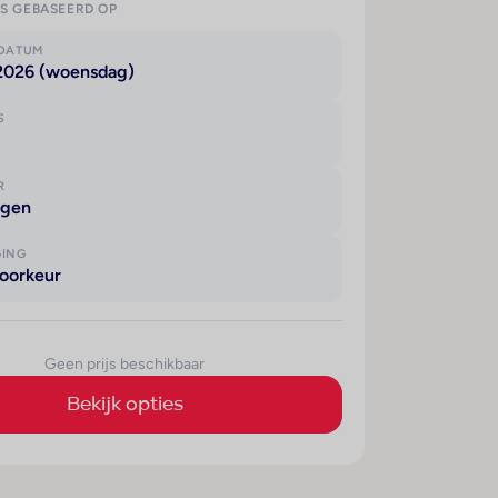
IS GEBASEERD OP
KDATUM
 2026 (woensdag)
S
R
agen
GING
oorkeur
Geen prijs beschikbaar
Bekijk opties