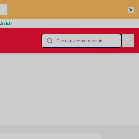
.8
/5.0