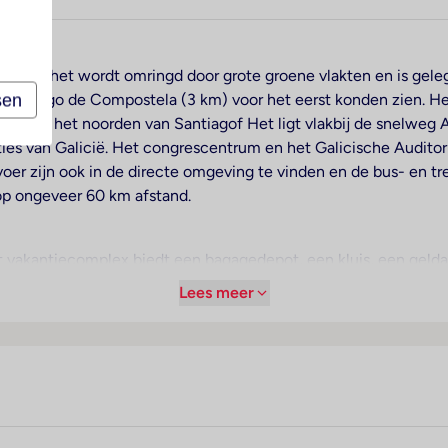
ngers, het wordt omringd door grote groene vlakten en is gel
sen
 Santiago de Compostela (3 km) voor het eerst konden zien. He
ing van het noorden van Santiagof Het ligt vlakbij de snelweg 
cties van Galicië. Het congrescentrum en het Galicische Audito
oer zijn ook in de directe omgeving te vinden en de bus- en tre
op ongeveer 60 km afstand.
et vakantiecomplex biedt een bagagedepot, een kluis, een geld
ookmelder. In het verblijf is Wi-Fi verkrijgbaar. De tourdesk bi
Lees meer
dere voor gehandicapten toegankelijke vrijetijdsbestedingen. 
laneren. Op het terrein van het complex bevinden zich een moo
over een garage (kosteloos) en een parkeerplaats.
kamers zorgt een individueel regelbare verwarming. De gasten 
den aangevraagd. Bovendien zijn een kluis en een bureau bes