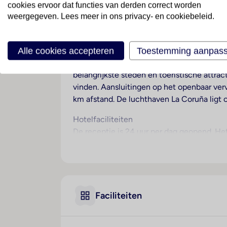
cookies ervoor dat functies van derden correct worden
weergegeven. Lees meer in ons privacy- en cookiebeleid.
Ligging
Monte do Gozo is een stad voor vakantiega
Alle cookies accepteren
Toestemming aanpas
pelgrims de poorten van de kathedraal van
Santiago de Compostela (6 km) in de richt
belangrijkste steden en toeristische attra
vinden. Aansluitingen op het openbaar verv
km afstand. De luchthaven La Coruña ligt 
Hotelfaciliteiten
De receptie is 24 uur per dag geopend. H
conferentieruimte, een banketzaal en een r
excursies. Het complex beschikt over meer
voorhanden om heerlijk te winkelen of te f
parkeren hebben de gasten de beschikking 
Faciliteiten
Kamers
Voor een aangename luchtcirculatie in de 
tweepersoonsbed. Extra bedden kunnen wor