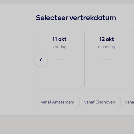
Selecteer vertrekdatum
5 sep
11 okt
12 okt
zaterdag
zondag
maandag
va.
—
—
€531
p.p.
8-10 dagen
vanaf Amsterdam
vanaf Eindhoven
vana