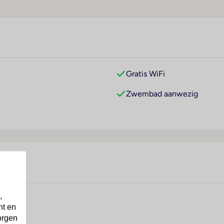
Gratis WiFi
Zwembad aanwezig
,
nt en
orgen