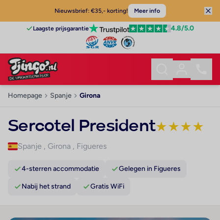
Nieuwsbrief: €35,- korting!
Meer info
4.8
/5.0
Laagste prijsgarantie
Homepage
Spanje
Girona
Sercotel President
★
★
★
★
Spanje
,
Girona
,
Figueres
4-sterren accommodatie
Gelegen in Figueres
Nabij het strand
Gratis WiFi