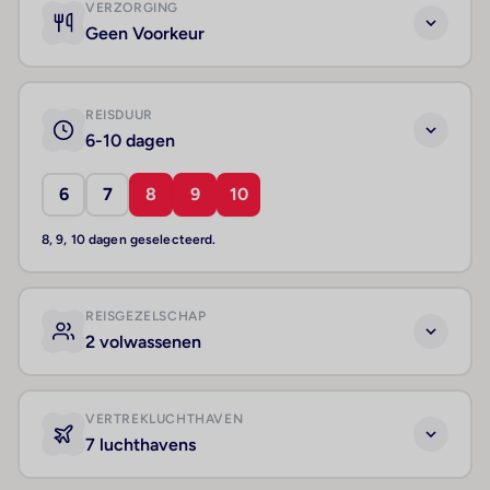
VERZORGING
Geen Voorkeur
REISDUUR
6-10 dagen
6
7
8
9
10
8, 9, 10 dagen geselecteerd.
REISGEZELSCHAP
2 volwassenen
VERTREKLUCHTHAVEN
7 luchthavens