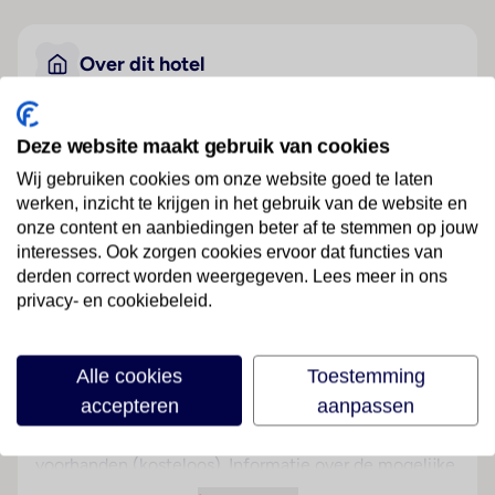
Over dit hotel
Sercotel President
Deze website maakt gebruik van cookies
Spanje
· Girona
· Figueres
Wij gebruiken cookies om onze website goed te laten
werken, inzicht te krijgen in het gebruik van de website en
onze content en aanbiedingen beter af te stemmen op jouw
Ligging
interesses. Ook zorgen cookies ervoor dat functies van
Dit hotel ligt op ongeveer 17 km van het strand,
derden correct worden weergegeven. Lees meer in ons
centraal in Figueres.
privacy- en cookiebeleid.
Hotelfaciliteiten
Het hotel met 2 liften beschikt over 77 kamers. Het
Alle cookies
Toestemming
vriendelijke personeel aan de receptie is graag bij alle
accepteren
aanpassen
vragen behulpzaam. Het verblijf is ingericht met een
bagagedepot en een kluis. In het verblijf is Wi-Fi
voorhanden (kosteloos). Informatie over de mogelijke
excursies kunnen gasten bij de tourdesk krijgen. Het