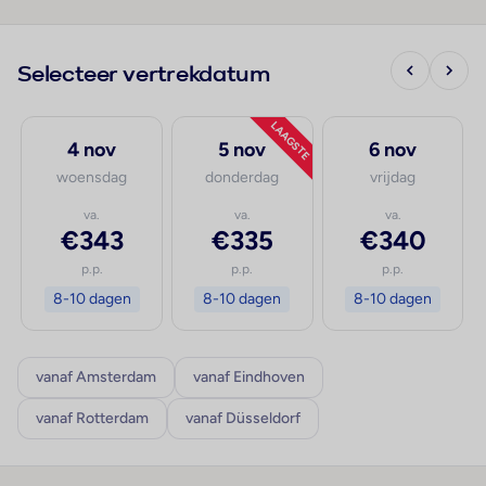
Selecteer vertrekdatum
LAAGSTE
4 nov
5 nov
6 nov
woensdag
donderdag
vrijdag
va.
va.
va.
€343
€335
€340
p.p.
p.p.
p.p.
8-10 dagen
8-10 dagen
8-10 dagen
vanaf Amsterdam
vanaf Eindhoven
vanaf Rotterdam
vanaf Düsseldorf