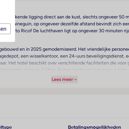
uitstekende ligging direct aan de kust, slechts ongeveer 50 
orp Arguineguin, op ongeveer dezelfde afstand bevindt zich een
sen
in Puerto Ricof De luchthaven ligt op ongeveer 30 minuten rija
ebouwd en in 2025 gemoderniseerd. Het vriendelijke personeel 
gedepot, een wisselkantoor, een 24-uurs beveiligingsdienst, 
gbaar. Het hotel beschikt over verschillende faciliteiten die voo
rolstoelgebruikers en 3 liften. Buiten biedt een tuin extra ruim
an het verblijf parkeren.
Lees meer
er voorhanden, voor de juiste luchtcirculatie zorgt airconditio
en. De kamers beschikken over een slaapbank. Voor kinderen kun
herming voor het eigendom van de gasten biedt een kluis. Er i
n thee-/koffiezetapparaat. Bovendien zijn een telefoon met dir
loos) beschikbaar. In de badkamer – uitgerust met een douche –
ltype
Betalingsmogelijkheden