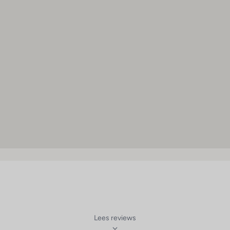
iner buffet
Ligstoelen : 1
iner menukeuze
Parasols : 1
Whirlpool : 1
Zonneterras : 1
Zonnestudio/solarium : 1
Lees reviews