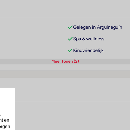
Gelegen in Arguineguín
Spa & wellness
Kindvriendelijk
Meer tonen (2)
,
nt en
orgen