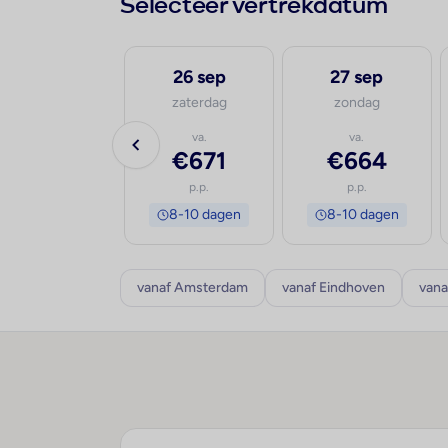
Selecteer vertrekdatum
25 sep
26 sep
27 sep
vrijdag
zaterdag
zondag
va.
va.
va.
€683
€671
€664
p.p.
p.p.
p.p.
8-10 dagen
8-10 dagen
8-10 dagen
vanaf Amsterdam
vanaf Eindhoven
vana