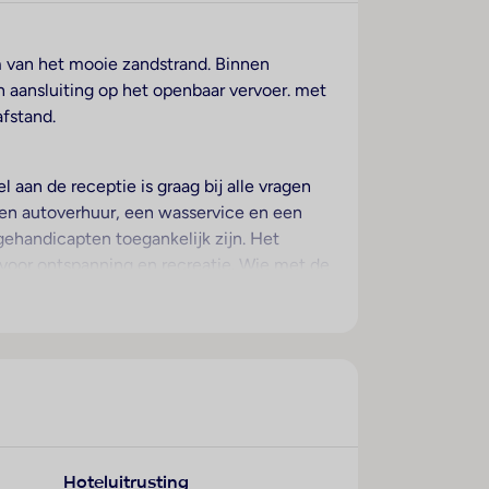
m van het mooie zandstrand. Binnen
 aansluiting op het openbaar vervoer. met
fstand.
aan de receptie is graag bij alle vragen
een autoverhuur, een wasservice en een
r gehandicapten toegankelijk zijn. Het
te voor ontspanning en recreatie. Wie met de
ning. De gasten kunnen vanaf het balkon of
nen op aanvraag kinderbedjes ter
s een goed ingerichte kitchenette met een
ecte buitenlijn, een tv met
 is een föhn voorhanden. Voor extra
Hoteluitrusting