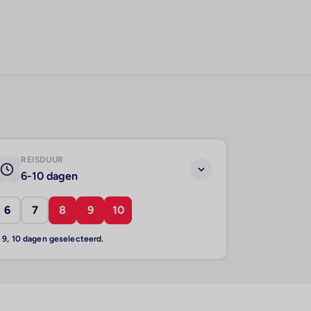
REISDUUR
6-10 dagen
6
7
8
9
10
, 9, 10 dagen geselecteerd.