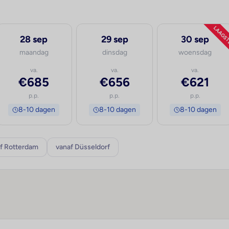
LAAGS
28 sep
29 sep
30 sep
maandag
dinsdag
woensdag
va.
va.
va.
€685
€656
€621
p.p.
p.p.
p.p.
8-10 dagen
8-10 dagen
8-10 dagen
f Rotterdam
vanaf Düsseldorf