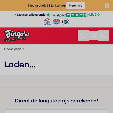
Nieuwsbrief: €35,- korting!
Meer info
4.8
/5.0
Laagste prijsgarantie
Homepage
Laden...
Direct de laagste prijs berekenen!