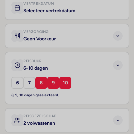
VERTREKDATUM
Selecteer vertrekdatum
VERZORGING
Geen Voorkeur
REISDUUR
6-10 dagen
6
7
8
9
10
8, 9, 10 dagen geselecteerd.
REISGEZELSCHAP
2 volwassenen