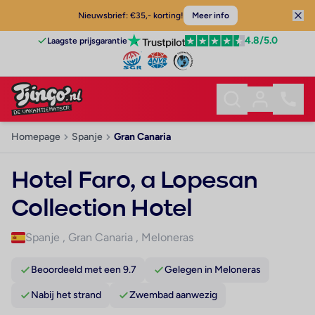
Nieuwsbrief: €35,- korting!
Meer info
4.8
/5.0
Laagste prijsgarantie
Homepage
Spanje
Gran Canaria
Hotel Faro, a Lopesan
Collection Hotel
Spanje
,
Gran Canaria
,
Meloneras
Beoordeeld met een 9.7
Gelegen in Meloneras
Nabij het strand
Zwembad aanwezig