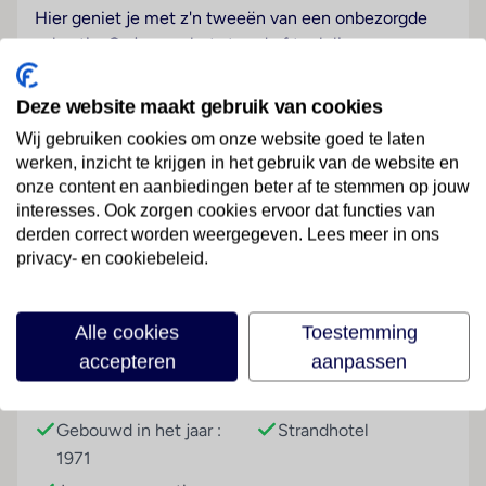
Hier geniet je met z'n tweeën van een onbezorgde
vakantie. Ga je voor het strand of toch liever een
plekje aan het zwembad? Of kies je voor een
loungebed op het dak? Af en toe even opstaan voor
Deze website maakt gebruik van cookies
een drankje. De kamers zijn ruim en modern, met een
Wij gebruiken cookies om onze website goed te laten
prachtig uitzicht. In het restaurant geniet je van
werken, inzicht te krijgen in het gebruik van de website en
heerlijke gerechten. Een ideale Adults Only vakantie.
onze content en aanbiedingen beter af te stemmen op jouw
interesses. Ook zorgen cookies ervoor dat functies van
Sport & Activiteiten
Lees meer
derden correct worden weergegeven. Lees meer in ons
Tegen betaling
privacy- en cookiebeleid.
Entertainment
Faciliteiten
overdag en 's avonds animatie
Alle cookies
Toestemming
accepteren
aanpassen
Onafhankelijk duurzaamheidslabel
Je verblijft in een accommodatie met onafhankelijk
Gebouwinformatie
Hoteltype
duurzaamheidslabel
Gebouwd in het jaar :
Strandhotel
Je steunt de lokale economie en gemeenschap via de
1971
TUI Care Foundation