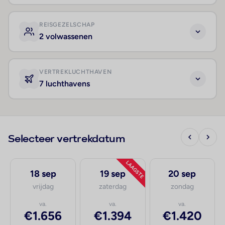
REISGEZELSCHAP
2 volwassenen
VERTREKLUCHTHAVEN
7 luchthavens
Selecteer vertrekdatum
LAAGSTE
18 sep
19 sep
20 sep
vrijdag
zaterdag
zondag
va.
va.
va.
€1.656
€1.394
€1.420