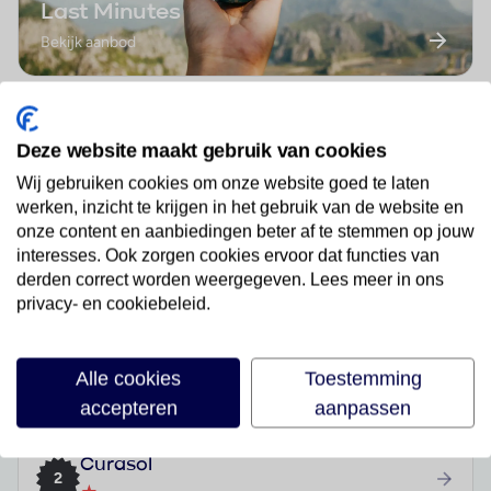
Last Minutes
Bekijk aanbod
Deze website maakt gebruik van cookies
Wij gebruiken cookies om onze website goed te laten
werken, inzicht te krijgen in het gebruik van de website en
onze content en aanbiedingen beter af te stemmen op jouw
Best geboekte vakanties in Playa Del
interesses. Ook zorgen cookies ervoor dat functies van
Cura
derden correct worden weergegeven. Lees meer in ons
privacy- en cookiebeleid.
Riviera Vista
1
Alle cookies
Toestemming
★★★
accepteren
aanpassen
Curasol
2