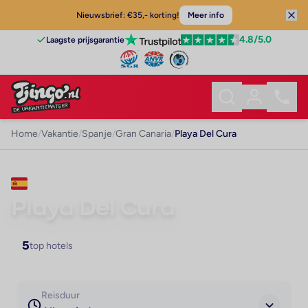
Nieuwsbrief: €35,- korting!
Meer info
4.8
/5.0
Laagste prijsgarantie
Home
/
Vakantie
/
Spanje
/
Gran Canaria
/
Playa Del Cura
VAKANTIE · GRAN CANARIA
Playa Del Cura
5
top hotels
Reisduur