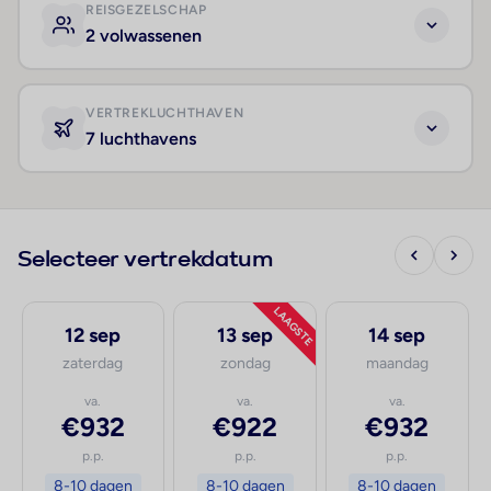
REISGEZELSCHAP
2 volwassenen
VERTREKLUCHTHAVEN
7 luchthavens
Selecteer vertrekdatum
LAAGSTE
12 sep
13 sep
14 sep
zaterdag
zondag
maandag
va.
va.
va.
€932
€922
€932
p.p.
p.p.
p.p.
8-10 dagen
8-10 dagen
8-10 dagen