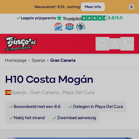
Nieuwsbrief: €35,- korting!
Meer info
4.8
/5.0
Laagste prijsgarantie
Homepage
Spanje
Gran Canaria
H10 Costa Mogán
Spanje
,
Gran Canaria
,
Playa Del Cura
Beoordeeld met een 8.6
Gelegen in Playa Del Cura
Nabij het strand
Zwembad aanwezig