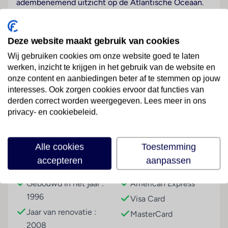
adembenemend uitzicht op de Atlantische Oceaan.
Neem een verfrissende duik in de buitenzwembaden
of laat je verleiden door de culinaire hoogstandjes in
de restaurants. De locatie is ideaal: je wandelt zo naar
Deze website maakt gebruik van cookies
de boulevard vol gezellige winkeltjes en restaurants.
Wij gebruiken cookies om onze website goed te laten
Of je kiest voor een relaxdag op het strand. In de
werken, inzicht te krijgen in het gebruik van de website en
omgeving zijn er volop mogelijkheden om te
onze content en aanbiedingen beter af te stemmen op jouw
ontdekken, zoals het bruisende Puerto Rico en het
Lees meer
interesses. Ook zorgen cookies ervoor dat functies van
charmante Puerto de Mogán, dat vaak het “klein
derden correct worden weergegeven. Lees meer in ons
privacy- en cookiebeleid.
Venetië” wordt genoemd.
Strand
Faciliteiten
Alle cookies
Toestemming
Tegen betaling
accepteren
aanpassen
Gebouwinformatie
Betalingsmogelijkheden
Sport & Activiteiten
Gebouwd in het jaar :
American Express
Tegen betaling
1996
Visa Card
Entertainment
Jaar van renovatie :
MasterCard
's avonds animatie
2008